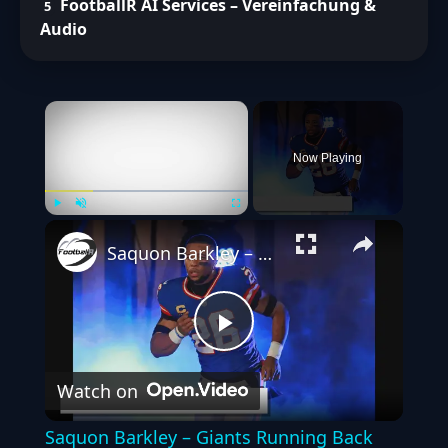
FootballR AI Services – Vereinfachung &
Audio
×
Now Playing
Play
Unmute
Fullscreen
Saquon Barkley – Giants Running Back denkt über Teamwechsel nach
Play
Watch on
Video
Saquon Barkley – Giants Running Back