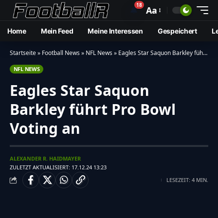
18
🔔
Aa
Home
Mein Feed
Meine Interessen
Gespeichert
L
Startseite
»
Football News
»
NFL News
»
Eagles Star Saquon Barkley führt Pro Bowl Voting an
NFL NEWS
Eagles Star Saquon
Barkley führt Pro Bowl
Voting an
ALEXANDER R. HAIDMAYER
ZULETZT AKTUALISIERT: 17.12.24 13:23
LESEZEIT: 4 MIN.