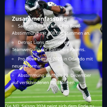
Zusammenfassung
Saquon Barkley führt Pro Bowl-
Abstimmung mit 108.016 Stimmen an.
Detroit Lions dominieren
Teamwertung vor Baltimore Ravens.
Pro Bowl Games 2025 in Orlando mit
neuem Format.
Abstimmung läuft bis 23. Dezember
auf verschiedenen Plattformen.
Die
NFL
Saison 2024 neigt sich dem Ende zu,