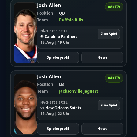
Josh Allen
AKTIV
Position
QB
Team
Buffalo Bills
Auch diese Spieler haben viele Stimmen:
Lamar Jackson (Quarterback, Baltimore Ravens)
NÄCHSTES SPIEL
Zum Spiel
@ Carolina Panthers
Josh Allen (Quarterback, Buffalo Bills)
15. Aug | 19 Uhr
Welches Team ist besonders beliebt?
Die Detroit Lions sind das beliebteste Team. Viele ihrer
Spielerprofil
News
Spieler führen in der Abstimmung.
Was ist neu beim Pro Bowl 2025?
Der Pro Bowl findet in Orlando statt. Es gibt nicht nur
Josh Allen
AKTIV
ein Spiel, sondern mehrere Wettbewerbe.
Position
LB
Fans können live dabei sein. Karten kosten ab 29 Dollar.
Team
Jacksonville Jaguars
NÄCHSTES SPIEL
Zum Spiel
vs New Orleans Saints
15. Aug | 22 Uhr
Spielerprofil
News
Wie kann man abstimmen?