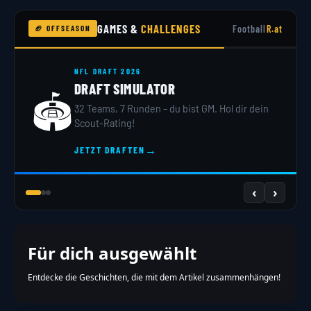
GAMES &
CHALLENGES
Football
R.at
🏈 OFFSEASON
NFL DRAFT 2026
DRAFT SIMULATOR
🏟️
32 Teams, 7 Runden – du bist GM. Hol dir dein
Scout-Rating!
→
JETZT DRAFTEN
‹
›
Für dich ausgewählt
Entdecke die Geschichten, die mit dem Artikel zusammenhängen!