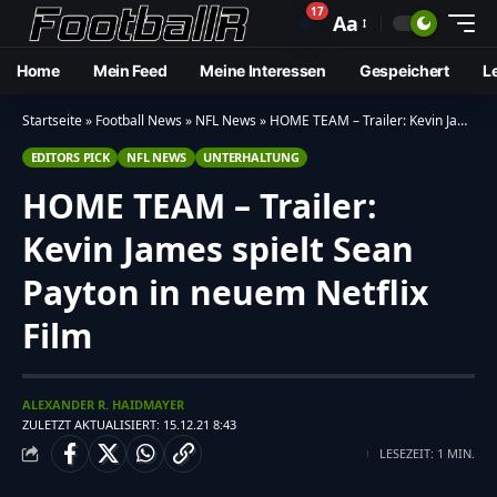
17
🔔
Aa
Home
Mein Feed
Meine Interessen
Gespeichert
L
Startseite
»
Football News
»
NFL News
»
HOME TEAM – Trailer: Kevin James spielt Sean Payton in neuem Netflix Film
EDITORS PICK
NFL NEWS
UNTERHALTUNG
HOME TEAM – Trailer:
Kevin James spielt Sean
Payton in neuem Netflix
Film
ALEXANDER R. HAIDMAYER
ZULETZT AKTUALISIERT: 15.12.21 8:43
LESEZEIT: 1 MIN.