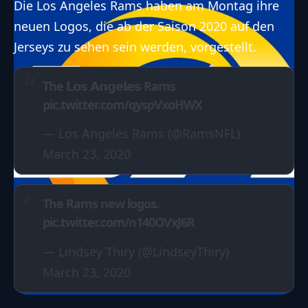
Die Los Angeles Rams haben am Montag ihre
neuen Logos, die ab der Saison 2020 auf den
Jerseys zu sehen sein werden, vorgestellt.
The 𝗟𝗼𝘀 𝗔𝗻𝗴𝗲𝗹𝗲𝘀 Rams
pic.twitter.com/qyspVxoHWX
— Los Angeles Rams (@RamsNFL)
March 23, 2020
The Rams new logos.
pic.twitter.com/n140OVxJ6R
— Lindsey Thiry (@LindseyThiry)
March 23, 2020