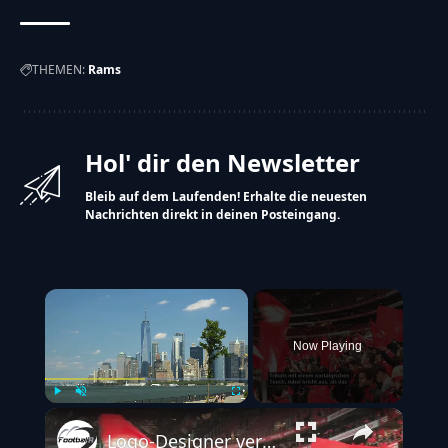
THEMEN:
Rams
Hol' dir den Newsletter
Bleib auf dem Laufenden! Erhalte die neuesten
Nachrichten direkt in deinen Posteingang.
×
Now Playing
Play
Unmute
Fullscreen
Logo-Designer verklagt die New York Jets: Bezahlt mich für mein Design