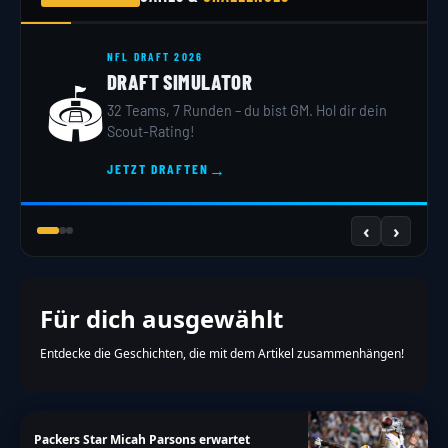
NFL DRAFT 2026
DRAFT SIMULATOR
🏟️
32 Teams, 7 Runden – du bist GM. Hol dir dein
Scout-Rating!
→
JETZT DRAFTEN
‹
›
Für dich ausgewählt
Entdecke die Geschichten, die mit dem Artikel zusammenhängen!
Packers Star Micah Parsons erwartet