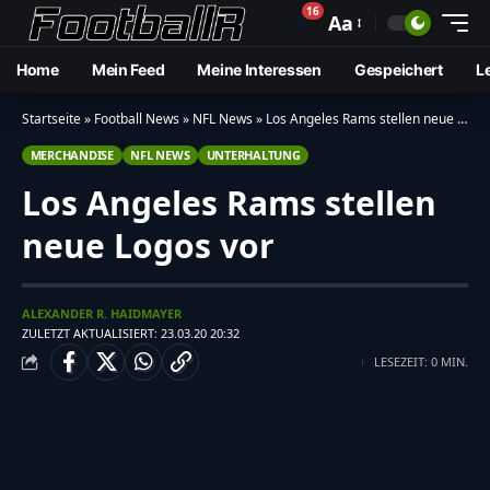
16
🔔
Aa
Home
Mein Feed
Meine Interessen
Gespeichert
L
Startseite
»
Football News
»
NFL News
»
Los Angeles Rams stellen neue Logos vor
MERCHANDISE
NFL NEWS
UNTERHALTUNG
Los Angeles Rams stellen
neue Logos vor
ALEXANDER R. HAIDMAYER
ZULETZT AKTUALISIERT: 23.03.20 20:32
LESEZEIT: 0 MIN.