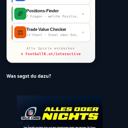
Positions-Finder
🏈
›
7 Fragen · welche Position bist du?
Trade Value Checker
⚖️
›
JJ-Chart · Steal oder Overpay?
Alle Spiele entdecken
→ FootballR.at/interactive
Was sagst du dazu?