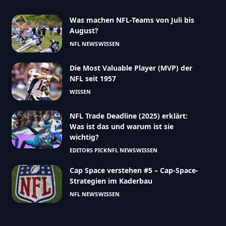
Was machen NFL-Teams von Juli bis
August?
NFL NEWS
WISSEN
Die Most Valuable Player (MVP) der
NFL seit 1957
WISSEN
NFL Trade Deadline (2025) erklärt:
Was ist das und warum ist sie
wichtig?
EDITORS PICK
NFL NEWS
WISSEN
Cap Space verstehen #5 – Cap-Space-
Strategien im Kaderbau
NFL NEWS
WISSEN