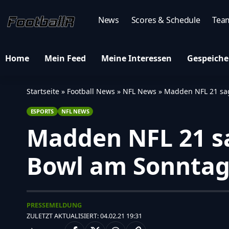
News
Scores & Schedule
Tea
Home
Mein Feed
Meine Interessen
Gespeiche
Startseite
»
Football News
»
NFL News
»
Madden NFL 21 sag
ESPORTS
NFL NEWS
Madden NFL 21 sa
Bowl am Sonntag
PRESSEMELDUNG
ZULETZT AKTUALISIERT: 04.02.21 19:31