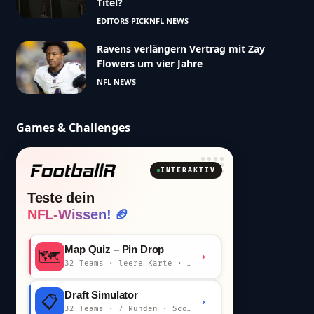
Titel?
EDITORS PICK
NFL NEWS
Ravens verlängern Vertrag mit Zay
Flowers um vier Jahre
NFL NEWS
Games & Challenges
INTERAKTIV
Teste dein
NFL-Wissen! 🏈
Map Quiz – Pin Drop
🗺️
›
32 Teams · leere Karte · km-Wertung
Draft Simulator
📋
›
32 Teams · 7 Runden · Scout-Kommentar