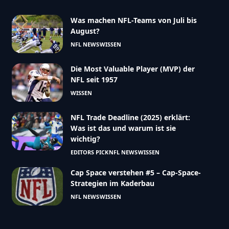
Was machen NFL-Teams von Juli bis
August?
NFL NEWS
WISSEN
Die Most Valuable Player (MVP) der
NFL seit 1957
WISSEN
NFL Trade Deadline (2025) erklärt:
Was ist das und warum ist sie
wichtig?
EDITORS PICK
NFL NEWS
WISSEN
Cap Space verstehen #5 – Cap-Space-
Strategien im Kaderbau
NFL NEWS
WISSEN