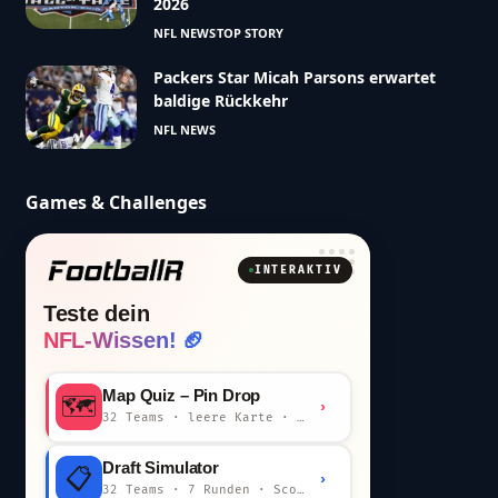
2026
NFL NEWS
TOP STORY
Packers Star Micah Parsons erwartet
baldige Rückkehr
NFL NEWS
Games & Challenges
INTERAKTIV
Teste dein
NFL-Wissen! 🏈
Map Quiz – Pin Drop
🗺️
›
32 Teams · leere Karte · km-Wertung
Draft Simulator
📋
›
32 Teams · 7 Runden · Scout-Kommentar