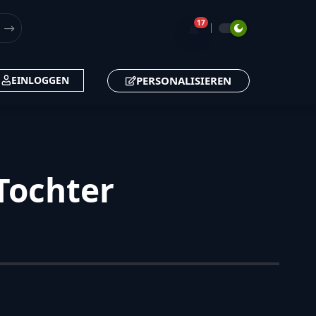
17
🔔
PERSONALISIEREN
EINLOGGEN
 Tochter