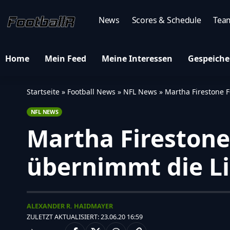
News
Scores & Schedule
Tea
Home
Mein Feed
Meine Interessen
Gespeiche
Startseite
»
Football News
»
NFL News
»
Martha Firestone F
NFL NEWS
Martha Firestone 
übernimmt die L
ALEXANDER R. HAIDMAYER
ZULETZT AKTUALISIERT: 23.06.20 16:59