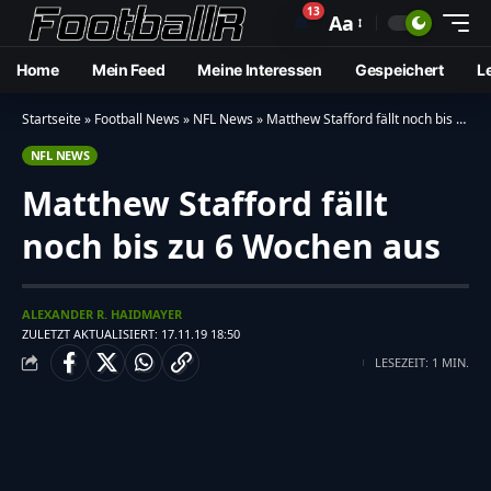
13
🔔
Aa
Home
Mein Feed
Meine Interessen
Gespeichert
L
Startseite
»
Football News
»
NFL News
»
Matthew Stafford fällt noch bis zu 6 Wochen aus
NFL NEWS
Matthew Stafford fällt
noch bis zu 6 Wochen aus
ALEXANDER R. HAIDMAYER
ZULETZT AKTUALISIERT: 17.11.19 18:50
LESEZEIT: 1 MIN.