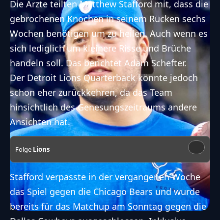
Die Ärzte teilten Matthew Stafford mit, dass die
gebrochenen Knochen in seinem Rücken sechs
Wochen benötigen um zu heilen. Auch wenn es
sich lediglich um kleinere Risse und Brüche
handeln soll. Das
berichtet Adam Schefter
.
Der
Detroit Lions
Quarterback könnte jedoch
schon eher zurückkehren, da das Team
hinsichtlich des Genesungszeitraums andere
Ansichten hat.
Folge
Lions
Stafford verpasste in der vergangenen Woche
das Spiel gegen die
Chicago Bears
und wurde
bereits für das Matchup am Sonntag gegen die