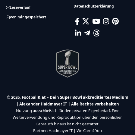
Datenschutzerklärung
Leseverlauf
Von mir gespeichert
© 2026, FootballR.at – Dein Super Bowl akkreditiertes Medium
| Alexander Haidmayer IT | Alle Rechte vorbehalten
Nutzung ausschließlich für den privaten Eigenbedarf. Eine
Weiterverwendung und Reproduktion über den persönlichen
Gebrauch hinaus ist nicht gestattet.
Partner:
Haidmayer IT
|
We Care 4 You