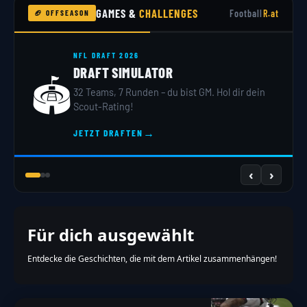
GAMES &
CHALLENGES
Football
R.at
🏈 OFFSEASON
NFL DRAFT 2026
DRAFT SIMULATOR
🏟️
32 Teams, 7 Runden – du bist GM. Hol dir dein
Scout-Rating!
→
JETZT DRAFTEN
‹
›
Für dich ausgewählt
Entdecke die Geschichten, die mit dem Artikel zusammenhängen!