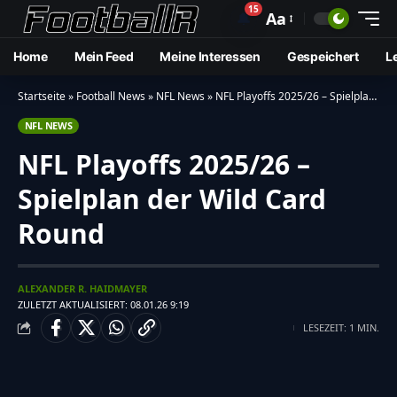
15
🔔
Aa
Home
Mein Feed
Meine Interessen
Gespeichert
L
Startseite
»
Football News
»
NFL News
»
NFL Playoffs 2025/26 – Spielplan der Wild Card Round
NFL NEWS
NFL Playoffs 2025/26 –
Spielplan der Wild Card
Round
ALEXANDER R. HAIDMAYER
ZULETZT AKTUALISIERT: 08.01.26 9:19
LESEZEIT: 1 MIN.