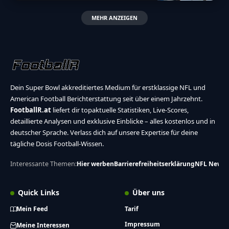
MEHR ANZEIGEN
Dein Super Bowl akkreditiertes Medium für erstklassige NFL und
American Football Berichterstattung seit über einem Jahrzehnt.
FootballR.at
liefert dir topaktuelle Statistiken, Live-Scores,
detaillierte Analysen und exklusive Einblicke – alles kostenlos und in
deutscher Sprache. Verlass dich auf unsere Expertise für deine
tägliche Dosis Football-Wissen.
Interessante Themen:
Hier werben
Barrierefreiheitserklärung
NFL News
Quick Links
Über uns
Mein Feed
Tarif
Impressum
Meine Interessen