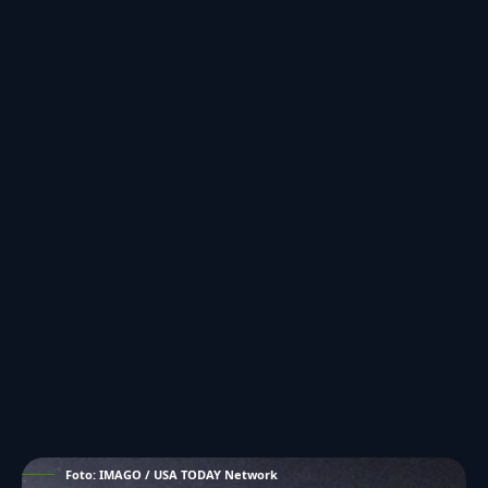
Foto: IMAGO / USA TODAY Network