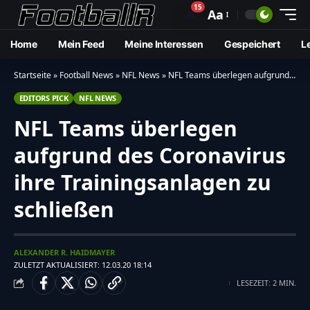
15
🔔
Aa
Home
Mein Feed
Meine Interessen
Gespeichert
L
Startseite
»
Football News
»
NFL News
»
NFL Teams überlegen aufgrund des Coronavirus ihre Trainingsanlagen zu schließen
EDITORS PICK
NFL NEWS
NFL Teams überlegen
aufgrund des Coronavirus
ihre Trainingsanlagen zu
schließen
ALEXANDER R. HAIDMAYER
ZULETZT AKTUALISIERT: 12.03.20 18:14
LESEZEIT: 2 MIN.