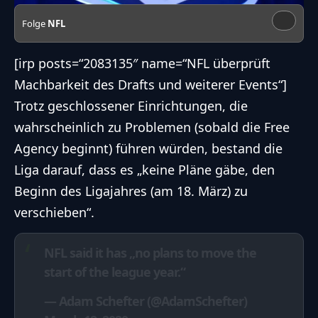
Folge
NFL
[irp posts=“2083135″ name=“NFL überprüft
Machbarkeit des Drafts und weiterer Events“]
Trotz geschlossener Einrichtungen, die
wahrscheinlich zu Problemen (sobald die Free
Agency beginnt) führen würden, bestand die
Liga darauf, dass es „keine Pläne gäbe, den
Beginn des Ligajahres (am 18. März) zu
verschieben“.
NFL said it has „no plans to move the
start of the league year.“
— Adam Schefter (@AdamSchefter)