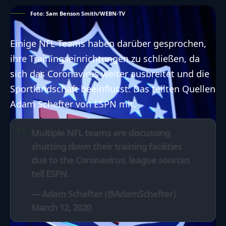
Foto: Sam Benson Smith/WEBN-TV
Einige NFL Teams haben darüber gesprochen,
ihre Trainingseinrichtungen zu schließen, da
sich das Coronavirus weiter ausbreitet und die
Sportlandschaft beeinflusst. Das teilten Quellen
Adam Schefter von ESPN mit.
Multiple NFL teams are discussing
shutting down their training facilities
due to the Coronavirus, league sources
tell ESPN.
— Adam Schefter (@AdamSchefter)
March 12, 2020