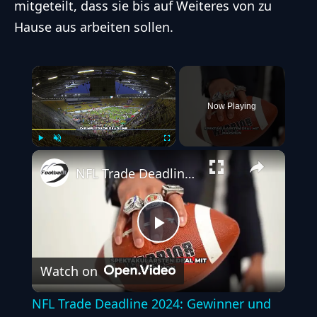
mitgeteilt, dass sie bis auf Weiteres von zu
Hause aus arbeiten sollen.
×
Now Playing
Play
Unmute
Fullscreen
NFL Trade Deadline 2024: Gewinner und Verlierer der hektischen Schlussphase
Play
Watch on
Video
NFL Trade Deadline 2024: Gewinner und