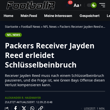
17
🔔
Aa
Home
Mein Feed
Meine Interessen
Gespeichert
L
Startseite
»
Football News
»
NFL News
»
Packers Receiver Jayden Reed erleidet Schlüsselbeinbruch
NFL NEWS
Packers Receiver Jayden
Reed erleidet
Schlüsselbeinbruch
Receiver Jayden Reed muss nach einem Schlüsselbeinbruch
pausieren, und die Frage ist, wie Green Bays Offense diesen
Verlust kompensieren kann.
ALEXANDER R. HAIDMAYER
ZULETZT AKTUALISIERT: 12.09.25 8:48
LESEZEIT: 1 MIN.