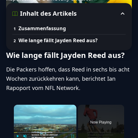
Details zu Jayden Reeds Verletzung
Inhalt des Artikels
und Prognose
Zusammenfassung
Einfluss auf die Packers-Offense und
mögliche Ersatzspieler
Wie lange fällt Jayden Reed aus?
FootballR AI Services für barrierefreien Zugang zu den wichtigsten Football
Wie lange fällt Jayden Reed aus?
Inhalten mit Hilfe von KI.
Entdecke unsere Richtlinien zum ethischen Umgang mit
Die Packers hoffen, dass Reed in sechs bis acht
KI
Wochen zurückkehren kann, berichtet Ian
Rapoport vom NFL Network.
×
Now Playing