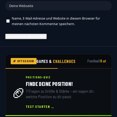
Name, E-Mail-Adresse und Website in diesem Browser für
meinen nächsten Kommentar speichern.
GAMES &
CHALLENGES
Football
R.at
🏈 OFFSEASON
POSITIONS-QUIZ
FINDE DEINE POSITION!
🏈
7 Fragen zu Größe & Stärke – wir sagen dir,
welche Position zu dir passt.
→
TEST STARTEN