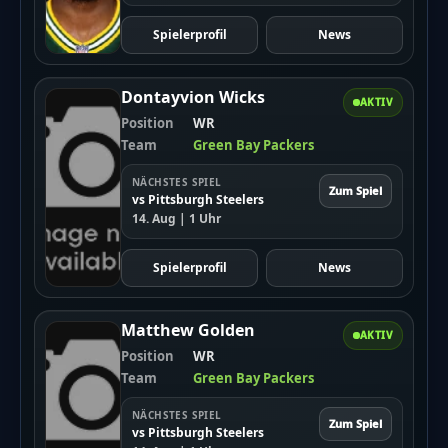
Spielerprofil
News
Dontayvion Wicks
AKTIV
Position
WR
Team
Green Bay Packers
NÄCHSTES SPIEL
Zum Spiel
vs Pittsburgh Steelers
14. Aug | 1 Uhr
Spielerprofil
News
Matthew Golden
AKTIV
Position
WR
Team
Green Bay Packers
NÄCHSTES SPIEL
Zum Spiel
vs Pittsburgh Steelers