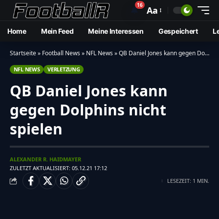
16
🔔
Aa
Home
Mein Feed
Meine Interessen
Gespeichert
L
Startseite
»
Football News
»
NFL News
»
QB Daniel Jones kann gegen Dolphins nicht spielen
NFL NEWS
VERLETZUNG
QB Daniel Jones kann
gegen Dolphins nicht
spielen
ALEXANDER R. HAIDMAYER
ZULETZT AKTUALISIERT: 05.12.21 17:12
LESEZEIT: 1 MIN.