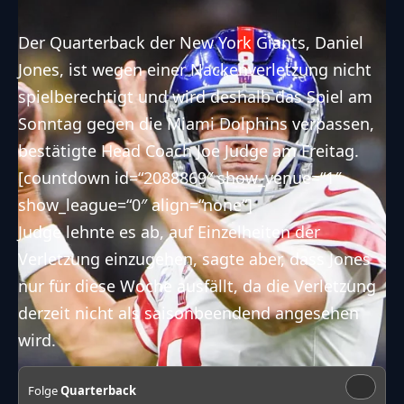
Der Quarterback der New York Giants, Daniel
Jones, ist wegen einer Nackenverletzung nicht
spielberechtigt und wird deshalb das Spiel am
Sonntag gegen die Miami Dolphins verpassen,
bestätigte Head Coach Joe Judge am Freitag.
[countdown id=“2088869″ show_venue=“1″
show_league=“0″ align=“none“]
Judge lehnte es ab, auf Einzelheiten der
Verletzung einzugehen, sagte aber, dass Jones
nur für diese Woche ausfällt, da die Verletzung
derzeit nicht als saisonbeendend angesehen
wird.
Folge
Quarterback