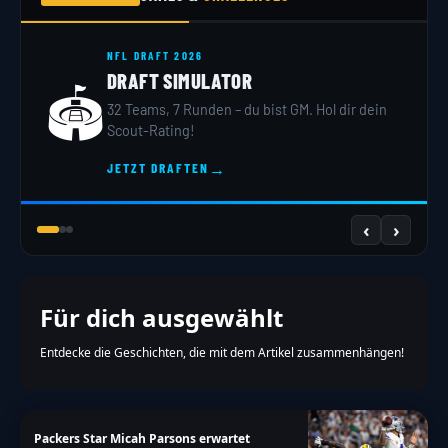
NFL DRAFT 2026
DRAFT SIMULATOR
🏟️
32 Teams, 7 Runden – du bist GM. Hol dir dein
Scout-Rating!
→
JETZT DRAFTEN
‹
›
Für dich ausgewählt
Entdecke die Geschichten, die mit dem Artikel zusammenhängen!
Packers Star Micah Parsons erwartet