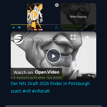
×
Now Playing
Play
Unmute
Fullscreen
Der NFL Draft 2026 findet in Pittsburgh statt! #nfl #nfldraft
Play
Watch on
Video
Der NFL Draft 2026 findet in Pittsburgh
statt! #nfl #nfldraft