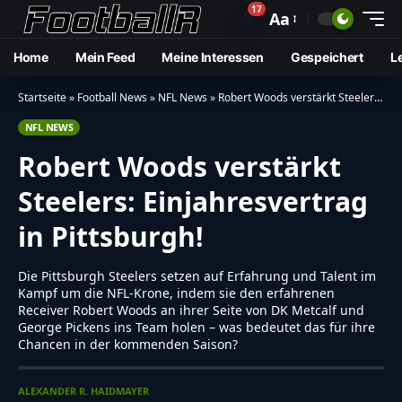
17
🔔
Aa
Home
Mein Feed
Meine Interessen
Gespeichert
L
Startseite
»
Football News
»
NFL News
»
Robert Woods verstärkt Steelers: Einjahresvertrag in Pittsburgh!
NFL NEWS
Robert Woods verstärkt
Steelers: Einjahresvertrag
in Pittsburgh!
Die Pittsburgh Steelers setzen auf Erfahrung und Talent im
Kampf um die NFL-Krone, indem sie den erfahrenen
Receiver Robert Woods an ihrer Seite von DK Metcalf und
George Pickens ins Team holen – was bedeutet das für ihre
Chancen in der kommenden Saison?
ALEXANDER R. HAIDMAYER