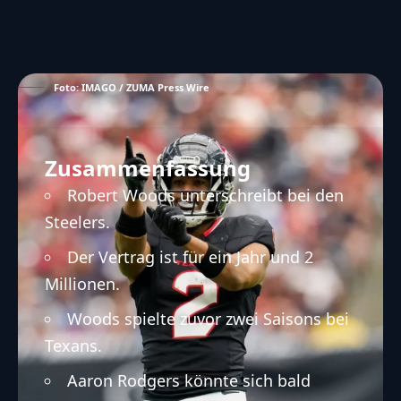
Foto: IMAGO / ZUMA Press Wire
Zusammenfassung
Robert Woods unterschreibt bei den
Steelers.
Der Vertrag ist für ein Jahr und 2
Millionen.
Woods spielte zuvor zwei Saisons bei
Texans.
Aaron Rodgers könnte sich bald