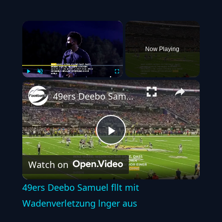
×
Now Playing
Play
Unmute
Fullscreen
49ers Deebo Samuel fllt mit Wadenverletzung lnger aus
Play
Watch on
Video
49ers Deebo Samuel fllt mit
Wadenverletzung lnger aus