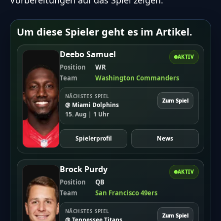
Vorbereitungen auf das Spiel zeigen.
Um diese Spieler geht es im Artikel.
Deebo Samuel
AKTIV
Position
WR
Team
Washington Commanders
NÄCHSTES SPIEL
Zum Spiel
@ Miami Dolphins
15. Aug | 1 Uhr
Spielerprofil
News
Brock Purdy
AKTIV
Position
QB
Team
San Francisco 49ers
NÄCHSTES SPIEL
Zum Spiel
@ Tennessee Titans