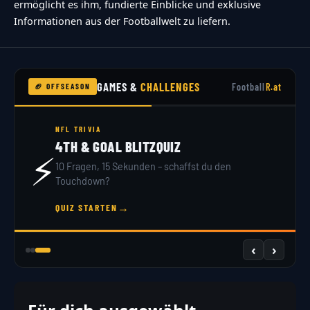
ermöglicht es ihm, fundierte Einblicke und exklusive
Informationen aus der Footballwelt zu liefern.
GAMES &
CHALLENGES
Football
R.at
🏈 OFFSEASON
NFL TRIVIA
4TH & GOAL BLITZQUIZ
⚡
10 Fragen, 15 Sekunden – schaffst du den
Touchdown?
→
QUIZ STARTEN
‹
›