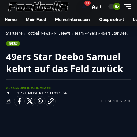
17
🔔
Aa
Home
Mein Feed
Meine Interessen
Gespeichert
L
Startseite
»
Football News
»
NFL News
»
Team
»
49ers
»
49ers Star Deebo Samuel kehrt auf das Feld zurück
49ERS
49ers Star Deebo Samuel
kehrt auf das Feld zurück
ALEXANDER R. HAIDMAYER
ZULETZT AKTUALISIERT: 11.11.23 10:26
LESEZEIT: 2 MIN.