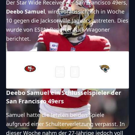
Der Star Wide Receiver der San Francisco 49ers,
Deebo Samuel
, wird voraussichtlich in Woche
10 gegen die Jacksonville Jaguars antreten. Dies
wurde von ESPN-Reporter
Nick Wagoner
berichtet.
12.11.2023
19:00
NFL 2023-2024
/
Regular Season
/
Week10
34
3
49ers
Jaguars
Final
Deebo Samuel ein Schlüsselspieler der
San Francisco 49ers
Samuel hatte die letzten beiden Spiele
aufgrund
einer Schulterverletzung
verpasst. In
dieser Woche nahm der 27-Jährige jedoch voll