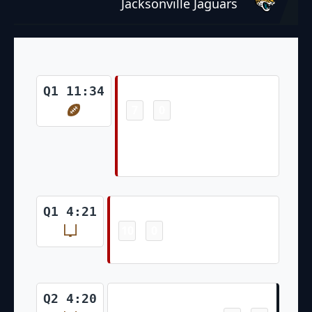
Jacksonville Jaguars
Touchdown
Q1 11:34
7
0
-
Brandon Aiyuk 13 Yd pass
from Brock Purdy (Jake
Moody Kick)
Field Goal
Q1 4:21
10
0
-
Jake Moody 39 Yd Field Goal
Field Goal
Q2 4:20