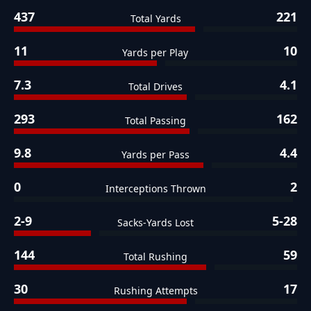
437
221
Total Yards
11
10
Yards per Play
7.3
4.1
Total Drives
293
162
Total Passing
9.8
4.4
Yards per Pass
0
2
Interceptions Thrown
2-9
5-28
Sacks-Yards Lost
144
59
Total Rushing
30
17
Rushing Attempts