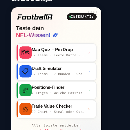
INTERAKTIV
Teste dein
NFL-Wissen! 🏈
Map Quiz – Pin Drop
🗺️
›
32 Teams · leere Karte · km-Wertung
Draft Simulator
📋
›
32 Teams · 7 Runden · Scout-Kommentar
Positions-Finder
🏈
›
7 Fragen · welche Position bist du?
Trade Value Checker
⚖️
›
JJ-Chart · Steal oder Overpay?
Alle Spiele entdecken