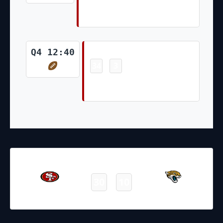
Deebo Samuel 23 Yd Run (Jake
Moody Kick)
Touchdown
Q4 12:40
34
3
-
Kyle Juszczyk 22 Yd pass from
Brock Purdy (Jake Moody Kick)
21.11.2021
19:00
NFL 2021-2022
/
Regular Season
/
Week11
30
10
49ers
Jaguars
Final