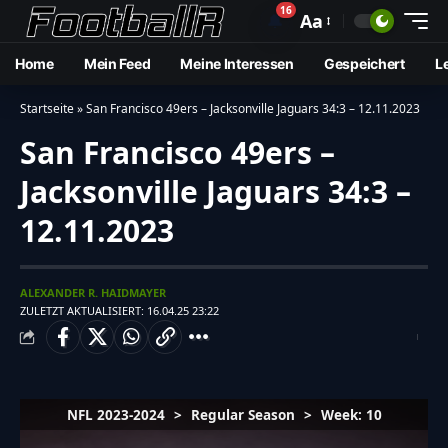
16
🔔
Aa
Home
Mein Feed
Meine Interessen
Gespeichert
L
Startseite
»
San Francisco 49ers – Jacksonville Jaguars 34:3 – 12.11.2023
San Francisco 49ers –
Jacksonville Jaguars 34:3 –
12.11.2023
ALEXANDER R. HAIDMAYER
ZULETZT AKTUALISIERT: 16.04.25 23:22
NFL 2023-2024
>
Regular Season
>
Week: 10