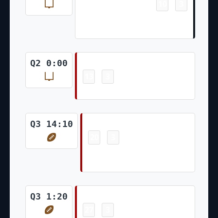
10
3
-
Brandon McManus 37 Yd Field
Goal
Field Goal
Q2 0:00
13
3
-
Jake Moody 35 Yd Field Goal
Touchdown
Q3 14:10
20
3
-
George Kittle 66 Yd pass from
Brock Purdy (Jake Moody Kick)
Touchdown
Q3 1:20
27
3
-