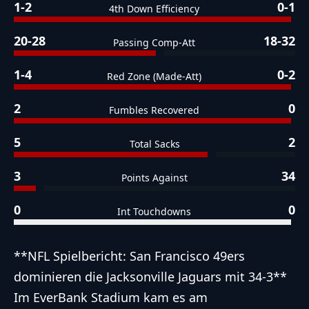
1-2
0-1
4th Down Efficiency
20-28
18-32
Passing Comp-Att
1-4
0-2
Red Zone (Made-Att)
2
0
Fumbles Recovered
5
2
Total Sacks
3
34
Points Against
0
0
Int Touchdowns
**NFL Spielbericht: San Francisco 49ers
dominieren die Jacksonville Jaguars mit 34-3**
Im EverBank Stadium kam es am