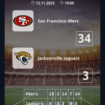
12.11.2023
19:00
San Francisco 49ers
34
Jacksonville Jaguars
3
49ers
10
3
14
7
34
Jaguars
0
3
0
0
3