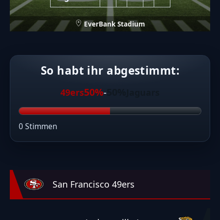
EverBank Stadium
So habt ihr abgestimmt:
50%
50%
49ers
-
Jaguars
0 Stimmen
San Francisco 49ers