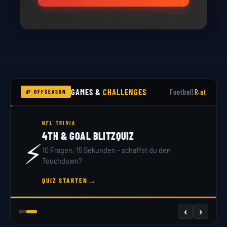
GAMES &
CHALLENGES
Football
R.at
🏈 OFFSEASON
NFL DRAFT 2026
DRAFT SIMULATOR
🏟️
32 Teams, 7 Runden – du bist GM. Hol dir dein
Scout-Rating!
→
JETZT DRAFTEN
‹
›