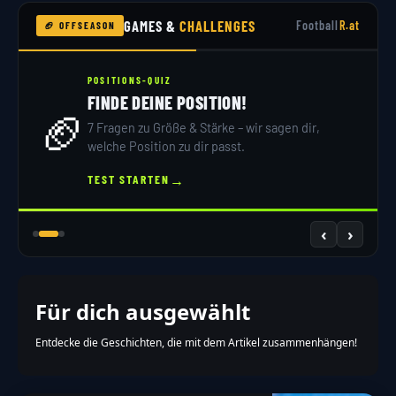
GAMES &
CHALLENGES
Football
R.at
🏈 OFFSEASON
POSITIONS-QUIZ
FINDE DEINE POSITION!
🏈
7 Fragen zu Größe & Stärke – wir sagen dir,
welche Position zu dir passt.
→
TEST STARTEN
‹
›
Für dich ausgewählt
Entdecke die Geschichten, die mit dem Artikel zusammenhängen!