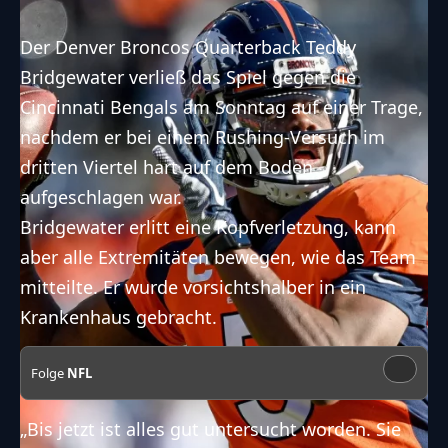
Der Denver Broncos Quarterback Teddy
Bridgewater verließ das Spiel gegen die
Cincinnati Bengals am Sonntag
auf einer Trage
,
nachdem er bei einem Rushing-Versuch im
dritten Viertel hart auf dem Boden
aufgeschlagen war.
Bridgewater erlitt eine Kopfverletzung, kann
aber alle Extremitäten bewegen, wie das Team
mitteilte.
Er wurde vorsichtshalber in ein
Krankenhaus gebracht
.
Folge
NFL
„Bis jetzt ist alles gut untersucht worden. Sie