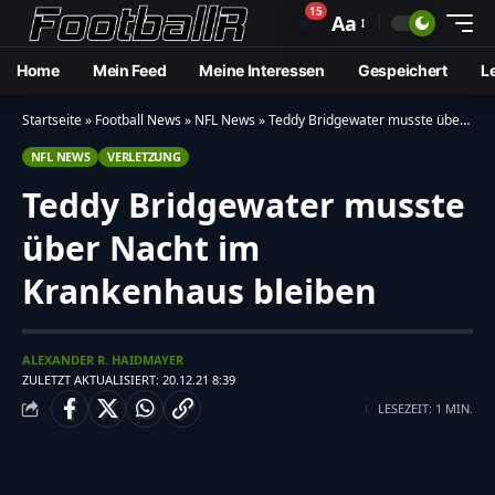
15
🔔
Aa
Home
Mein Feed
Meine Interessen
Gespeichert
L
Startseite
»
Football News
»
NFL News
»
Teddy Bridgewater musste über Nacht im Krankenhaus bleiben
NFL NEWS
VERLETZUNG
Teddy Bridgewater musste
über Nacht im
Krankenhaus bleiben
ALEXANDER R. HAIDMAYER
ZULETZT AKTUALISIERT: 20.12.21 8:39
LESEZEIT: 1 MIN.