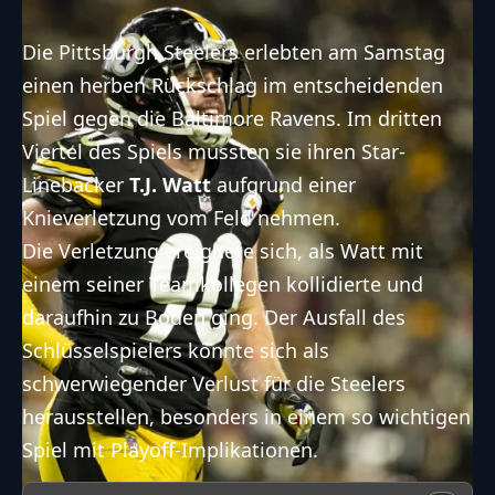
Die Pittsburgh Steelers erlebten am Samstag
einen herben Rückschlag im entscheidenden
Spiel gegen die Baltimore Ravens. Im dritten
Viertel des Spiels mussten sie ihren Star-
Linebacker
T.J. Watt
aufgrund einer
Knieverletzung vom Feld nehmen.
Die Verletzung ereignete sich, als Watt mit
einem seiner Teamkollegen kollidierte und
daraufhin zu Boden ging. Der Ausfall des
Schlüsselspielers könnte sich als
schwerwiegender Verlust für die Steelers
herausstellen, besonders in einem so wichtigen
Spiel mit Playoff-Implikationen.