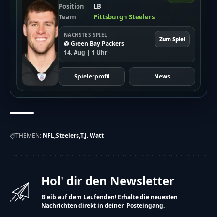
{"showResultsMoment":["after-
Position
LB
Team
Pittsburgh Steelers
vote"],"customDateResults":"","showResultsTo":
["guest","registered"],"resultsDetails":
NÄCHSTES SPIEL
Zum Spiel
@ Green Bay Packers
["percentages","votes-
14. Aug | 1 Uhr
number"],"backToVoteOption":"no","backToVoteCa
zur Abstimmung","sortResults":"number-of-
Spielerprofil
News
votes","sortResultsRule":"desc","displayResultsAs":
{"votePermissions":
["guest"]}}},"total_submits":"0","total_submited_a
[{"id":"355","poll_id":"357","etext":"Was war der
THEMEN:
NFL
Steelers
T.J. Watt
entscheidende Faktor f\u00fcr den Sieg der
Graz Giants in der Austrian Bowl
Hol' dir den Newsletter
XLI?","etype":"question-
text","status":"active","sorder":"1","meta_data":
Bleib auf dem Laufenden! Erhalte die neuesten
Nachrichten direkt in deinen Posteingang.
{"allowOtherAnswers":"no","otherAnswersLabel":"A