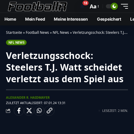
18
🔔
Aa
Home
Mein Feed
Meine Interessen
Gespeichert
L
Startseite
»
Football News
»
NFL News
»
Verletzungsschock: Steelers T.J. Watt scheidet verletzt aus dem Spiel aus
NFL NEWS
Verletzungsschock:
Steelers T.J. Watt scheidet
verletzt aus dem Spiel aus
ALEXANDER R. HAIDMAYER
ZULETZT AKTUALISIERT: 07.01.24 13:31
LESEZEIT: 2 MIN.