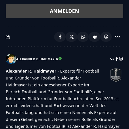
{"captcha":{"accessibility-alt":"Sound
icon","accessibility-title":"Accessibility option:
listen to a question and answer
it!","accessibility-description":"Type below the
[STRONG]answer[\/STRONG] to what you hear.
Numbers or words:","explanation":"Click or
touch the
ALEXANDER R. HAIDMAYER
[STRONG]ANSWER[\/STRONG]","refresh-
Alexander R. Haidmayer
- Experte für Football
alt":"Refresh\/reload icon","refresh-
und Gründer von FootballR. Alexander
title":"Refresh\/reload: get new images and
Haidmayer ist ein angesehener Experte im
accessibility option!"},"buttons":
Bereich Football und Gründer von FootballR, einer
{"anonymous":"Anonym
führenden Plattform für Footballnachrichten. Seit 2013 ist
er mit Leidenschaft und Fachwissen in der Welt des
abstimmen","wordpress":"Einloggen","facebook":"
Footballs tätig und hat sich einen Namen als Experte auf
in with Facebook","google":"Sign in with
diesem Gebiet gemacht. Neben seiner Rolle als Gründer
Google"},"voting":{"poll-ended":"Die Zeit zum
und Eigentümer von FootballR ist Alexander R. Haidmayer