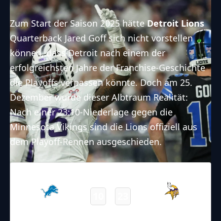
Zum Start der Saison 2025 hätte
Detroit Lions
Quarterback Jared Goff sich nicht vorstellen
können, dass Detroit nach einem der
erfolgreichsten Jahre der Franchise-Geschichte
die Playoffs verpassen könnte. Doch am 25.
Dezember wurde dieser Albtraum Realität:
Nach einer 23:10-Niederlage gegen die
Minnesota Vikings sind die Lions offiziell aus
dem Playoff-Rennen ausgeschieden.
25.12.2025
22:30
NFL – 2025-2026
/
Regular Season
/
Week17
10
23
Lions
Vikings
Final