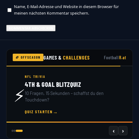
Name, E-Mail-Adresse und Website in diesem Browser für
meinen nächsten Kommentar speichern.
GAMES &
CHALLENGES
Football
R.at
🏈 OFFSEASON
NFL DRAFT 2026
DRAFT SIMULATOR
🏟️
32 Teams, 7 Runden – du bist GM. Hol dir dein
Scout-Rating!
→
JETZT DRAFTEN
‹
›