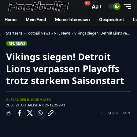
15
🔔
Aa
Home
Mein Feed
Meine Interessen
Gespeichert
L
Startseite
»
Football News
»
NFL News
»
Vikings siegen! Detroit Lions verpassen Playoffs trotz starkem Saisonstart
NFL NEWS
Vikings siegen! Detroit
Lions verpassen Playoffs
trotz starkem Saisonstart
ALEXANDER R. HAIDMAYER
ZULETZT AKTUALISIERT: 26.12.25 9:41
LESEZEIT: 5 MIN.