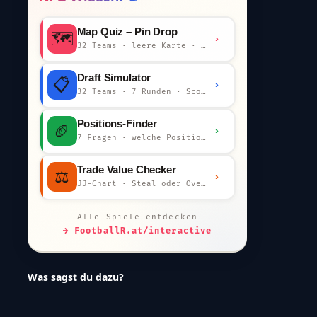
Map Quiz – Pin Drop
🗺️
›
32 Teams · leere Karte · km-Wertung
Draft Simulator
📋
›
32 Teams · 7 Runden · Scout-Kommentar
Positions-Finder
🏈
›
7 Fragen · welche Position bist du?
Trade Value Checker
⚖️
›
JJ-Chart · Steal oder Overpay?
Alle Spiele entdecken
→ FootballR.at/interactive
Was sagst du dazu?