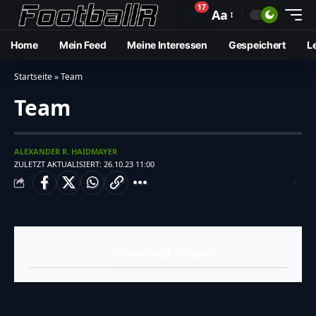
17
🔔
Aa
Home
Mein Feed
Meine Interessen
Gespeichert
L
Startseite
»
Team
Team
ALEXANDER R. HAIDMAYER
ZULETZT AKTUALISIERT: 26.10.23 11:00
Cleveland Browns
Aktuelles Team