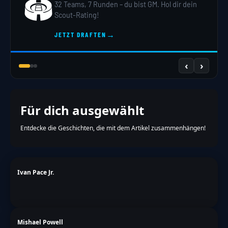
🏟️
32 Teams, 7 Runden – du bist GM. Hol dir dein
Scout-Rating!
→
JETZT DRAFTEN
‹
›
Für dich ausgewählt
Entdecke die Geschichten, die mit dem Artikel zusammenhängen!
Ivan Pace Jr.
Mishael Powell