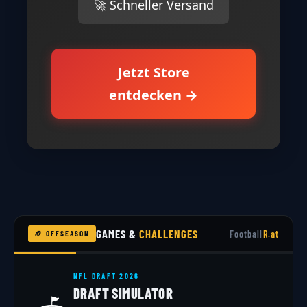
🚀 Schneller Versand
Jetzt Store
entdecken →
GAMES &
CHALLENGES
Football
R.at
🏈 OFFSEASON
NFL DRAFT 2026
DRAFT SIMULATOR