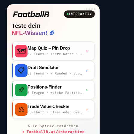
INTERAKTIV
Teste dein
NFL-Wissen! 🏈
Map Quiz – Pin Drop
🗺️
›
32 Teams · leere Karte · km-Wertung
Draft Simulator
📋
›
32 Teams · 7 Runden · Scout-Kommentar
Positions-Finder
🏈
›
7 Fragen · welche Position bist du?
Trade Value Checker
⚖️
›
JJ-Chart · Steal oder Overpay?
Alle Spiele entdecken
→ FootballR.at/interactive