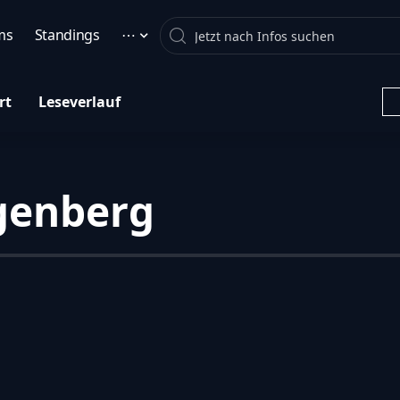
Search
ms
Standings
⋯
rt
Leseverlauf
genberg