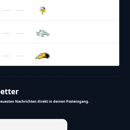
AFL – 2026
/
Regular Season
AFC Vienna
Vikings
AFL – 2026
/
Regular Season
Danube
Dragons
AFL – 2026
/
Regular Season
Speedfit
Vienna Knights
letter
neuesten Nachrichten direkt in deinen Posteingang.