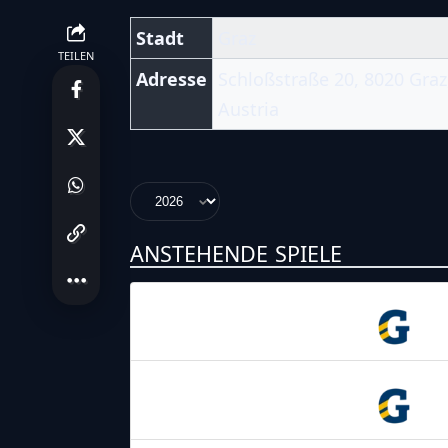
Stadt
Graz
TEILEN
Adresse
Schloßstraße 20, 8020 Graz
Austria
ANSTEHENDE SPIELE
19.04.2026
17:00
Graz
Giants
25.04.2026
17:00
Graz
Giants