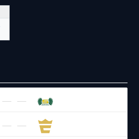
,
AFL – 2026
/
Regular Season
Salzburg
Ducks
AFL – 2026
/
Regular Season
Fehervar
Enthroners