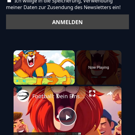
Ich willige in die Speicherung, Verwendung
meiner Daten zur Zusendung des Newsletters ein!
×
Now Playing
Play
Unmute
Fullscreen
Football: Dein Einstieg ins Abenteuer
Play