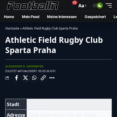
17
🔔
Aa
Home
Mein Feed
Meine Interessen
Gespeichert
L
Startseite
»
Athletic Field Rugby Club Sparta Praha
Athletic Field Rugby Club
Sparta Praha
ALEXANDER R. HAIDMAYER
ZULETZT AKTUALISIERT: 05.03.26 8:01
Stadt
Prague
Adresse
2405 Kovanecká, 190 00, Czech