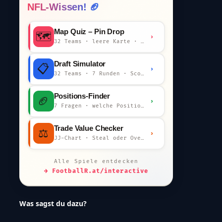
NFL-Wissen! 🏈
Map Quiz – Pin Drop
🗺️
›
32 Teams · leere Karte · km-Wertung
Draft Simulator
📋
›
32 Teams · 7 Runden · Scout-Kommentar
Positions-Finder
🏈
›
7 Fragen · welche Position bist du?
Trade Value Checker
⚖️
›
JJ-Chart · Steal oder Overpay?
Alle Spiele entdecken
→ FootballR.at/interactive
Was sagst du dazu?