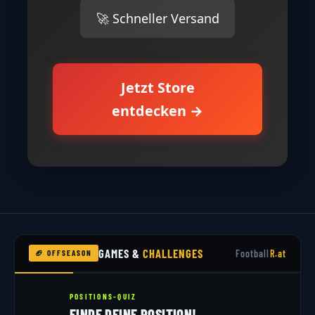
🚀 Schneller Versand
Jetzt Store
entdecken →
GAMES &
CHALLENGES
Football
R.at
🏈 OFFSEASON
POSITIONS-QUIZ
FINDE DEINE POSITION!