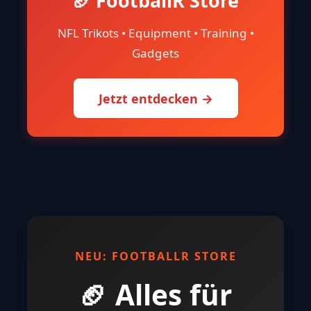
🏈 FootballR Store
NFL Trikots • Equipment • Training •
Gadgets
Jetzt entdecken →
NEU: FOOTBALLR STORE
🏈 Alles für