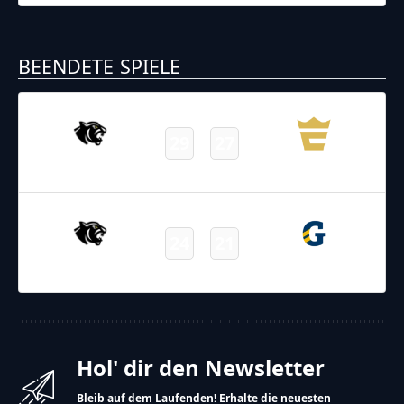
BEENDETE SPIELE
12.04.2026
17:00
AFL – 2026
/
Regular Season
/
Week2
29
27
Black Panthers
Enthroners
Final
29.03.2026
17:00
AFL – 2026
/
Regular Season
/
Week1
24
21
Black Panthers
Giants
Final
Hol' dir den Newsletter
Bleib auf dem Laufenden! Erhalte die neuesten