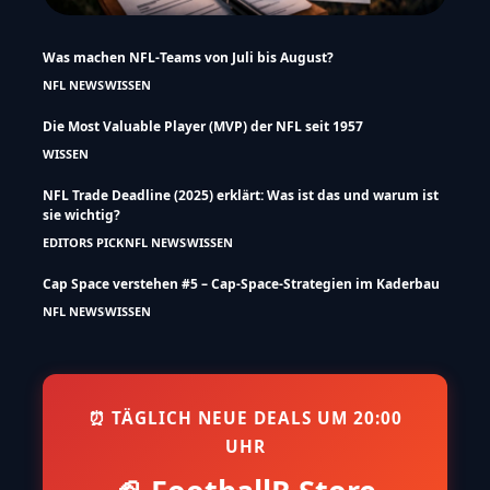
Was machen NFL-Teams von Juli bis August?
NFL NEWS
WISSEN
Die Most Valuable Player (MVP) der NFL seit 1957
WISSEN
NFL Trade Deadline (2025) erklärt: Was ist das und warum ist
sie wichtig?
EDITORS PICK
NFL NEWS
WISSEN
Cap Space verstehen #5 – Cap-Space-Strategien im Kaderbau
NFL NEWS
WISSEN
⏰ TÄGLICH NEUE DEALS UM 20:00
UHR