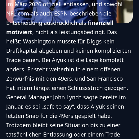
im März 2026 offiziell
entlassen
, und sowohl
NFL.com als auch ESPN beschrieben die
Entscheidung ausdrücklich als
finanziell
motiviert
, nicht als leistungsbedingt. Das
heißt: Washington müsste für Diggs kein
Draftkapital abgeben und keinen komplizierten
Trade bauen. Bei Aiyuk ist die Lage komplett
anders. Er steht weiterhin in einem offenen
Zerwürfnis mit den 49ers, und San Francisco
hat intern längst einen Schlussstrich gezogen.
General Manager John Lynch sagte bereits im
Januar, es sei „safe to say“, dass Aiyuk seinen
letzten Snap
für die 49ers gespielt habe
.
Trotzdem bleibt seine Situation bis zu einer
tatsächlichen Entlassung oder einem Trade