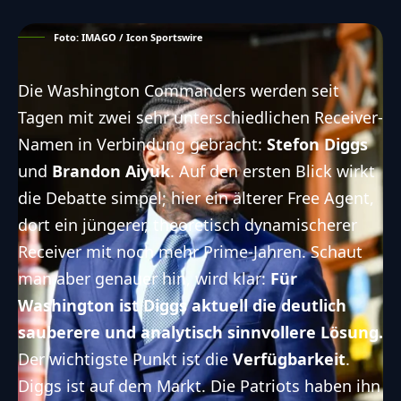
Foto: IMAGO / Icon Sportswire
Die Washington Commanders werden seit
Tagen mit zwei sehr unterschiedlichen Receiver-
Namen in Verbindung gebracht:
Stefon Diggs
und
Brandon Aiyuk
. Auf den ersten Blick wirkt
die Debatte simpel; hier ein älterer Free Agent,
dort ein jüngerer, theoretisch dynamischerer
Receiver mit noch mehr Prime-Jahren. Schaut
man aber genauer hin, wird klar:
Für
Washington ist Diggs aktuell die deutlich
sauberere und analytisch sinnvollere Lösung.
Der wichtigste Punkt ist die
Verfügbarkeit
.
Diggs ist auf dem Markt. Die Patriots haben ihn