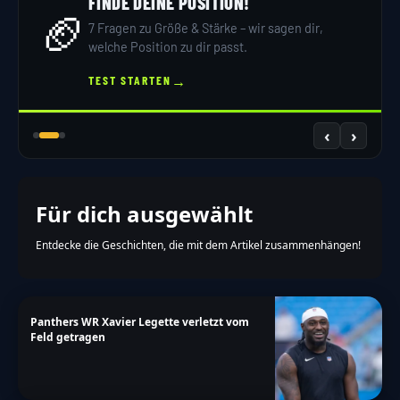
FINDE DEINE POSITION!
🏈
7 Fragen zu Größe & Stärke – wir sagen dir,
welche Position zu dir passt.
→
TEST STARTEN
‹
›
Für dich ausgewählt
Entdecke die Geschichten, die mit dem Artikel zusammenhängen!
Panthers WR Xavier Legette verletzt vom
Feld getragen