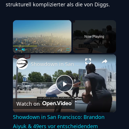
strukturell komplizierter als die von Diggs.
×
Now Playing
Play
Unmute
Fullscreen
Showdown in San Francisco: Brandon Aiyuk & 49ers vor entscheidendem Treffen
Play
Watch on
Video
Showdown in San Francisco: Brandon
Aiyuk & 49ers vor entscheidendem