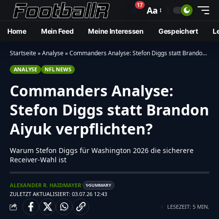
17
🔔
Aa
Home
Mein Feed
Meine Interessen
Gespeichert
L
Startseite
»
Analyse
»
Commanders Analyse: Stefon Diggs statt Brandon Aiyuk verpflichten?
ANALYSE
NFL NEWS
Commanders Analyse:
Stefon Diggs statt Brandon
Aiyuk verpflichten?
Warum Stefon Diggs für Washington 2026 die sicherere
Receiver-Wahl ist
ALEXANDER R. HAIDMAYER
SUMMARY
✨
ZULETZT AKTUALISIERT: 03.07.26 12:43
LESEZEIT: 5 MIN.