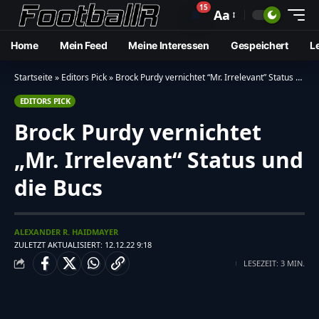
15
🔔
Aa
Home
Mein Feed
Meine Interessen
Gespeichert
L
Startseite
»
Editors Pick
»
Brock Purdy vernichtet “Mr. Irrelevant” Status und die Bucs
EDITORS PICK
Brock Purdy vernichtet
„Mr. Irrelevant“ Status und
die Bucs
ALEXANDER R. HAIDMAYER
ZULETZT AKTUALISIERT: 12.12.22 9:18
LESEZEIT: 3 MIN.