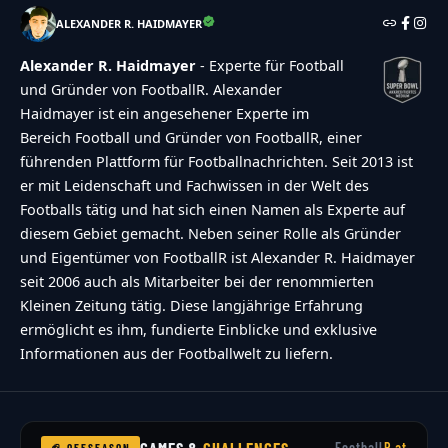
{"single-vote":"Stimme","multiple-
ALEXANDER R. HAIDMAYER
votes":"Stimmen","single-
Alexander R. Haidmayer
- Experte für Football
answer":"Antwort","multiple-
und Gründer von FootballR. Alexander
answers":"Antworten"}},"date_format":"d.m.y","nonc
Haidmayer ist ein angesehener Experte im
pick\/brock-purdy-vernichtet-
Bereich Football und Gründer von FootballR, einer
mrirrelevantstatus-bucs"}
führenden Plattform für Footballnachrichten. Seit 2013 ist
er mit Leidenschaft und Fachwissen in der Welt des
Footballs tätig und hat sich einen Namen als Experte auf
diesem Gebiet gemacht. Neben seiner Rolle als Gründer
und Eigentümer von FootballR ist Alexander R. Haidmayer
seit 2006 auch als Mitarbeiter bei der renommierten
Kleinen Zeitung tätig. Diese langjährige Erfahrung
ermöglicht es ihm, fundierte Einblicke und exklusive
Informationen aus der Footballwelt zu liefern.
GAMES &
CHALLENGES
Football
R.at
🏈 OFFSEASON