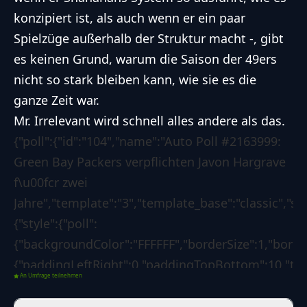
konzipiert ist, als auch wenn er ein paar
Spielzüge außerhalb der Struktur macht -, gibt
es keinen Grund, warum die Saison der 49ers
nicht so stark bleiben kann, wie sie es die
ganze Zeit war.
Mr. Irrelevant wird schnell alles andere als das.
{"poll":{"id":"104","name":"Auto Poll #2163999:
Green Bay Packers verpflichten Javon Hargrave
f\u00fcr zwei
Jahre","template":"3","template_base":"classic","sk
{"style":{"poll":
{"backgroundColor":"FFFFFF","borderSize":1,"bord
{"paddingLeftRight":0,"paddingTopBottom":10,"text
An Umfrage teilnehmen
{"paddingLeftRight":0,"paddingTopBottom":0,"textC
{"backgroundColor":"1d7f3b","borderSize":0,"border