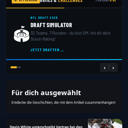
NFL DRAFT 2026
DRAFT SIMULATOR
🏟️
32 Teams, 7 Runden – du bist GM. Hol dir dein
Scout-Rating!
→
JETZT DRAFTEN
‹
›
Für dich ausgewählt
Entdecke die Geschichten, die mit dem Artikel zusammenhängen!
Devin White unterschreibt Vertrag bei den