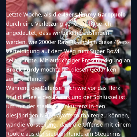
Letzte Woche, als die
49ers Jimmy Garoppolo
durch eine Verletzung verloren, habe
ich
angedeutet
, dass wir bald herausfinden
werden, wie 2000er Ravens-ähnlich diese 49ers-
Verteidigung auf dem Weg zum Super Bowl
sein könnte. Mit aufrichtiger Entschuldigung an
Brock Purdy
möchte ich diesen Gedanken
zurücknehmen.
Während die Defense nach wie vor das Herz
und die Seele des Teams und der Schlüssel ist,
um mit der starken Konkurrenz in den
diesjährigen NFC-Playoffs mithalten zu können,
war die Vorstellung, dass die Offense mit einem
Rookie aus der siebten Runde am Steuer ins