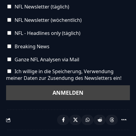
treffen.","max-answers-required":"Du kannst
NFL Newsletter (täglich)
maximal {max_answers_allowed} Antworten
w\u00e4hlen.","no-answer-for-other":"No other
NFL Newsletter (wöchentlich)
answer entered","no-value-for-custom-field":"
NFL - Headlines only (täglich)
{custom_field_name} is required","consent-not-
Breaking News
checked":"You must agree to our terms and
conditions","no-captcha-selected":"Captcha is
Ganze NFL Analysen via Mail
required","not-allowed-by-ban":"Abstimmen
Ich willige in die Speicherung, Verwendung
nicht m\u00f6glich","not-allowed-by-
meiner Daten zur Zusendung des Newsletters ein!
block":"Abstimmen nicht m\u00f6glich","not-
allowed-by-limit":"Abstimmen nicht
m\u00f6glich","thank-you":"TOUCHDOWN!!!
Vielen Dank f\u00fcr deine Teilnahme!","too-
many-chars-for-custom-field":"Text for
{custom_field_name} is too long"},"results":