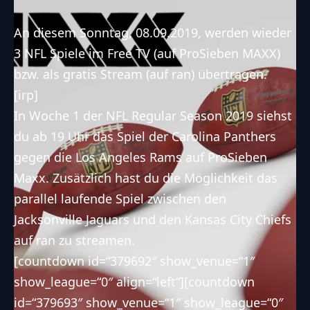
An diesem Sonntag, 08.09.2019, werden wieder
3 NFL Spiele im Free TV (auf ProSieben MAXX)
bzw. als gratis Stream (auf ran) übertragen.
[irp]
In Woche 1 der NFL Regular Season 2019 siehst
du ab 19 Uhr das Spiel der
Carolina Panthers
gegen die
Los Angeles Rams
auf ProSieben
Maxx. Zusätzlich hast du die Möglichkeit das
parallel laufende Spiel zwischen den
Jacksonville Jaguars
und den
Kansas City Chiefs
auf ran zu streamen.
[countdown id=“379692″ show_venue=“1″
show_league=“0″ align=“left“][countdown
id=“379693″ show_venue=“1″ show_league=“0″