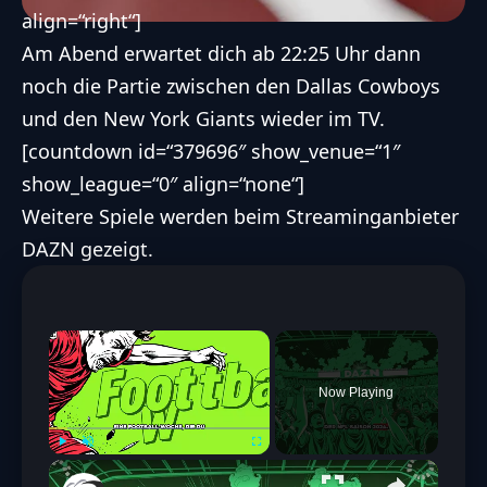
align=“right“]
Am Abend erwartet dich ab 22:25 Uhr dann
noch die Partie zwischen den
Dallas Cowboys
und den
New York Giants
wieder im TV.
[countdown id=“379696″ show_venue=“1″
show_league=“0″ align=“none“]
Weitere Spiele werden beim
Streaminganbieter
DAZN gezeigt
.
×
Now Playing
Play
Unmute
Fullscreen