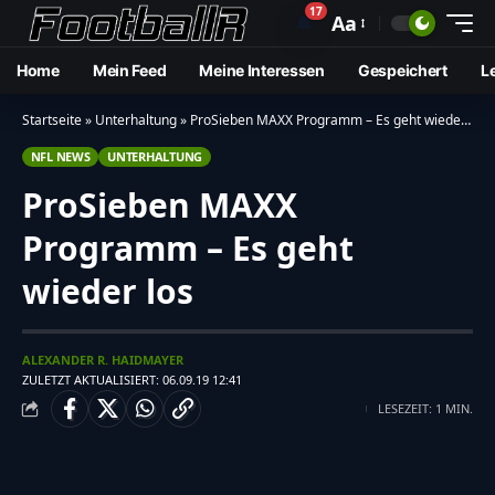
17
🔔
Aa
Home
Mein Feed
Meine Interessen
Gespeichert
L
Startseite
»
Unterhaltung
»
ProSieben MAXX Programm – Es geht wieder los
NFL NEWS
UNTERHALTUNG
ProSieben MAXX
Programm – Es geht
wieder los
ALEXANDER R. HAIDMAYER
ZULETZT AKTUALISIERT: 06.09.19 12:41
LESEZEIT: 1 MIN.