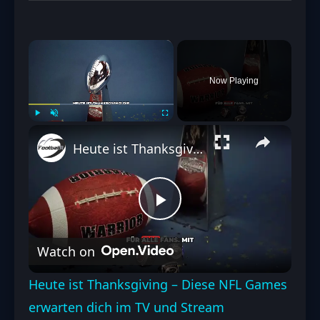
×
Now Playing
Play
Unmute
Fullscreen
Heute ist Thanksgiving – Diese NFL Games erwarten dich im TV und Stream
Play
Watch on
Video
Heute ist Thanksgiving – Diese NFL Games
erwarten dich im TV und Stream