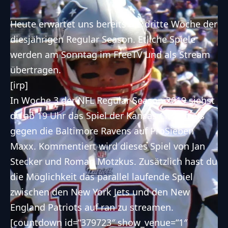
Heute erwartet uns bereits die dritte Woche der
diesjährigen Regular Season. Etliche Spiele
werden am Sonntag im FreeTV und als Stream
übertragen.
[irp]
In Woche 3 der NFL Regular Season 2019 siehst
du ab 19 Uhr das Spiel der
Kansas City Chiefs
gegen die
Baltimore Ravens
auf ProSieben
Maxx. Kommentiert wird dieses Spiel von Jan
Stecker und Roman Motzkus. Zusätzlich hast du
die Möglichkeit das parallel laufende Spiel
zwischen den
New York Jets
und den
New
England Patriots
auf ran zu streamen.
[countdown id=“379723″ show_venue=“1″