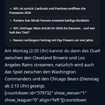
NFL ist zurück: Cardinals und Panthers eröffnen die
Preseason 2026
Packers Star Micah Parsons erwartet baldige Rückkehr
NFL Umfrage: Wem drückt ihr 2026 die Daumen… und wer
holt den Titel?
Ravens verlängern Vertrag mit Zay Flowers um vier Jahre
Am Montag (2:20 Uhr) kannst du dann das Duell
zwischen den
Cleveland Browns
und
Los
Angeles Rams
streamen, natürlich wird auch
das Spiel zwischen den
Washington
Commanders
und den
Chicago Bears
(Dienstag
ab 2:15 Uhr) gezeigt.
[countdown id=“379732″ show_venue=“1″
show_league=“0″ align=“left“][countdown