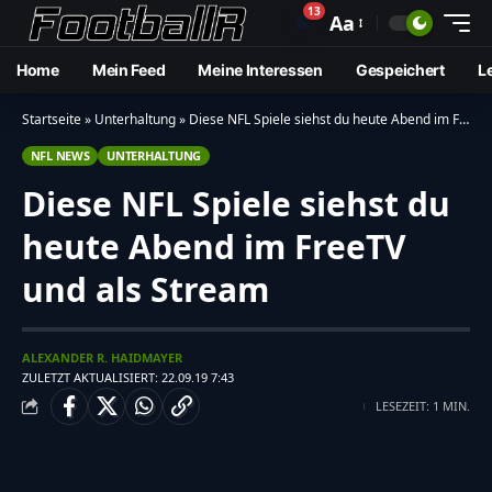
13
🔔
Aa
Home
Mein Feed
Meine Interessen
Gespeichert
L
Startseite
»
Unterhaltung
»
Diese NFL Spiele siehst du heute Abend im FreeTV und als Stream
NFL NEWS
UNTERHALTUNG
Diese NFL Spiele siehst du
heute Abend im FreeTV
und als Stream
ALEXANDER R. HAIDMAYER
ZULETZT AKTUALISIERT: 22.09.19 7:43
LESEZEIT: 1 MIN.