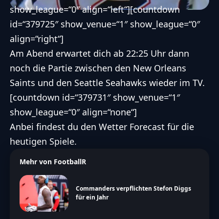
show_league=“0″ align=“left“][countdown
id=“379725″ show_venue=“1″ show_league=“0″
align=“right“]
Am Abend erwartet dich ab 22:25 Uhr dann
noch die Partie zwischen den
New Orleans
Saints
und den
Seattle Seahawks
wieder im TV.
[countdown id=“379731″ show_venue=“1″
show_league=“0″ align=“none“]
Anbei findest du
den Wetter Forecast für die
heutigen Spiele
.
Mehr von FootballR
Commanders verpflichten Stefon Diggs
für ein Jahr