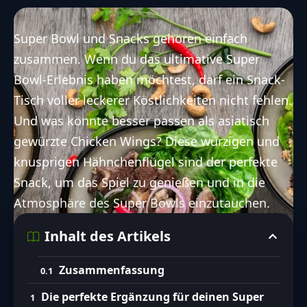
Super Bowl und Snacks gehören einfach
zusammen. Wenn du das ultimative Super
Bowl-Erlebnis haben möchtest, darf ein Snack-
Tisch voller leckerer Köstlichkeiten nicht fehlen.
Und was könnte besser passen als asiatisch
gewürzte Chicken Wings? Diese würzigen und
knusprigen Hähnchenflügel sind der perfekte
Snack, um das Spiel zu genießen und in die
Atmosphäre des Super Bowls einzutauchen.
Inhalt des Artikels
Zusammenfassung
Die perfekte Ergänzung für deinen Super