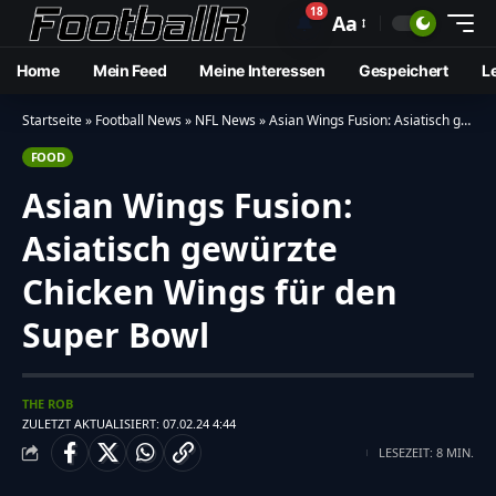
18
🔔
Aa
Home
Mein Feed
Meine Interessen
Gespeichert
L
Startseite
»
Football News
»
NFL News
»
Asian Wings Fusion: Asiatisch gewürzte Chicken Wings für den Super Bowl
FOOD
Asian Wings Fusion:
Asiatisch gewürzte
Chicken Wings für den
Super Bowl
THE ROB
ZULETZT AKTUALISIERT: 07.02.24 4:44
LESEZEIT: 8 MIN.