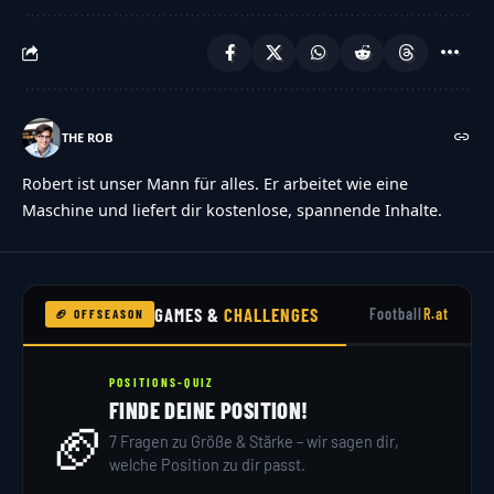
THE ROB
Robert ist unser Mann für alles. Er arbeitet wie eine
Maschine und liefert dir kostenlose, spannende Inhalte.
GAMES &
CHALLENGES
Football
R.at
🏈 OFFSEASON
POSITIONS-QUIZ
FINDE DEINE POSITION!
🏈
7 Fragen zu Größe & Stärke – wir sagen dir,
welche Position zu dir passt.