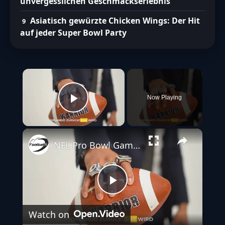
unvergesslichen Geschmackserlebnis
Asiatisch gewürzte Chicken Wings: Der Hit
auf jeder Super Bowl Party
×
Now Playing
Play Video
NFL Pro Bowl Games 2025: Orlando wird erneut zum Mekka der Football-Elite
Play
Watch on
Video