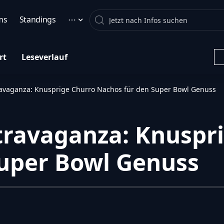
Search
ms
Standings
⋯
rt
Leseverlauf
avaganza: Knusprige Churro Nachos für den Super Bowl Genuss
travaganza: Knuspr
Super Bowl Genuss