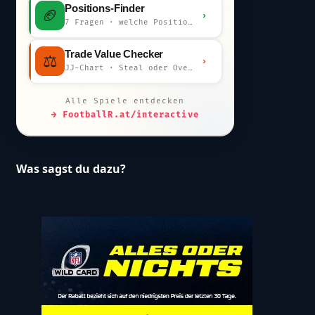
Positions-Finder
🏈
›
7 Fragen · welche Position bist du?
Trade Value Checker
⚖️
›
JJ-Chart · Steal oder Overpay?
Alle Spiele entdecken
→ FootballR.at/interactive
Was sagst du dazu?