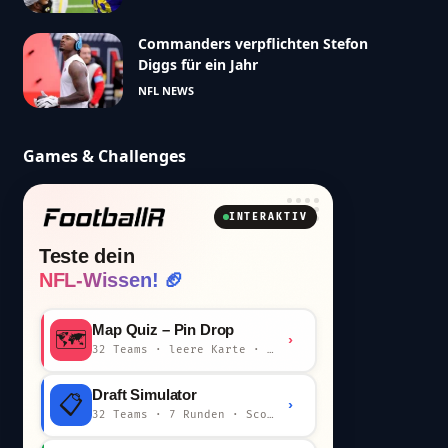
Commanders verpflichten Stefon
Diggs für ein Jahr
NFL NEWS
Games & Challenges
INTERAKTIV
Teste dein
NFL-Wissen! 🏈
Map Quiz – Pin Drop
🗺️
›
32 Teams · leere Karte · km-Wertung
Draft Simulator
📋
›
32 Teams · 7 Runden · Scout-Kommentar