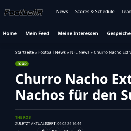
News
Scores & Schedule
Tea
Home
Mein Feed
Meine Interessen
Gespeiche
Startseite
»
Football News
»
NFL News
»
Churro Nacho Extr
FOOD
Churro Nacho Ex
Nachos für den 
THE ROB
ZULETZT AKTUALISIERT: 06.02.24 16:44