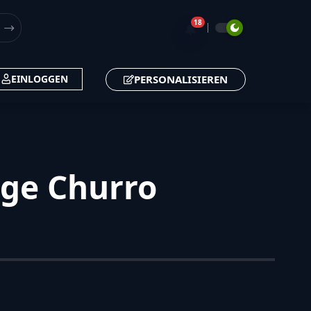
18
🔔
PERSONALISIEREN
EINLOGGEN
ige Churro