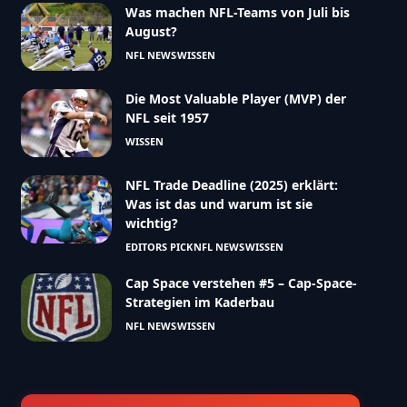
Was machen NFL-Teams von Juli bis
August?
NFL NEWS
WISSEN
Die Most Valuable Player (MVP) der
NFL seit 1957
WISSEN
NFL Trade Deadline (2025) erklärt:
Was ist das und warum ist sie
wichtig?
EDITORS PICK
NFL NEWS
WISSEN
Cap Space verstehen #5 – Cap-Space-
Strategien im Kaderbau
NFL NEWS
WISSEN