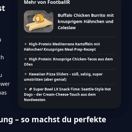
Mehr von FootballR
st
Buffalo Chicken Burrito mit
knusprigem Hähnchen und
Coleslaw
u
High-Protein Mediterrane Kartoffeln mit
Hähnchen! Knuspriges Meal-Prep-Rezept
ch
High Protein: Knusprige Chicken-Tacos aus dem
Ofen
u
Hawaiian Pizza Sliders – süß, salzig, super
umstritten (aber genial)
hwer
🏈 Super Bowl LX Snack-Time: Seattle-Style Hot
was
Dogs – der Cream-Cheese-Touch aus dem
Nordwesten
itung – so machst du perfekte