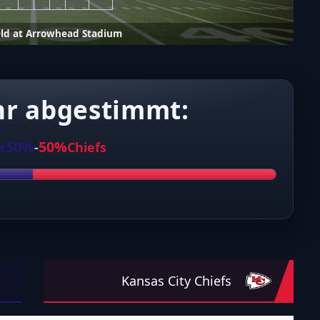
ld at Arrowhead Stadium
hr abgestimmt:
50%
50%
s
-
Chiefs
Kansas City Chiefs