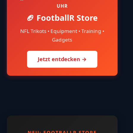
UHR
🏈 FootballR Store
NFL Trikots • Equipment • Training •
Gadgets
Jetzt entdecken →
NEU: FOOTBALLR STORE