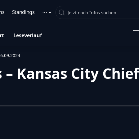
Search
ms
Standings
⋯
rt
Leseverlauf
06.09.2024
– Kansas City Chief