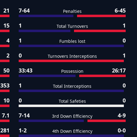
21
7-64
6-45
Penalties
15
1
1
Total Turnovers
4
1
0
Fumbles lost
2
0
1
Turnovers Interceptions
50
33:43
26:17
Possession
353
1
0
Total Interceptions
10
0
0
Total Safeties
7.1
7-14
4-9
3rd Down Efficiency
281
1-2
0-0
4th Down Efficiency