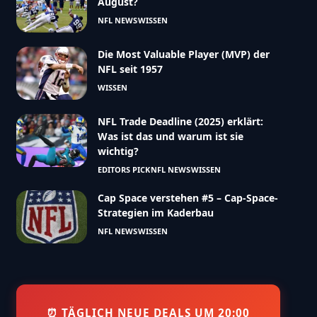
August?
NFL NEWS
WISSEN
Die Most Valuable Player (MVP) der
NFL seit 1957
WISSEN
NFL Trade Deadline (2025) erklärt:
Was ist das und warum ist sie
wichtig?
EDITORS PICK
NFL NEWS
WISSEN
Cap Space verstehen #5 – Cap-Space-
Strategien im Kaderbau
NFL NEWS
WISSEN
⏰ TÄGLICH NEUE DEALS UM 20:00