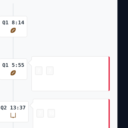
Q1 8:14
Touchdown
Q1 5:55
7
7
-
Xavier Worthy 21 Yd Rush Harrison
Butker Made Ex. Pt
Field Goal
Q2 13:37
7
10
-
Harrison Butker Made 32 Yd Field
Goal