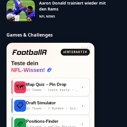
Aaron Donald trainiert wieder mit
den Rams
NFL NEWS
Games & Challenges
INTERAKTIV
Teste dein
NFL-Wissen! 🏈
Map Quiz – Pin Drop
🗺️
›
32 Teams · leere Karte · km-Wertung
Draft Simulator
📋
›
32 Teams · 7 Runden · Scout-Kommentar
Positions-Finder
🏈
›
7 Fragen · welche Position bist du?