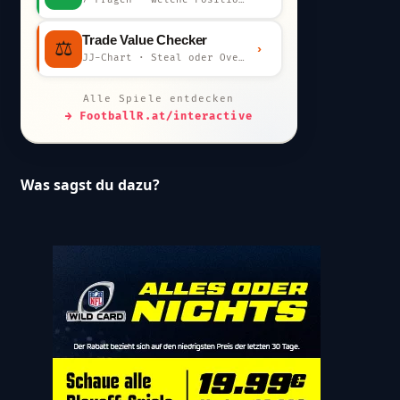
Trade Value Checker
⚖️
›
JJ-Chart · Steal oder Overpay?
Alle Spiele entdecken
→ FootballR.at/interactive
Was sagst du dazu?