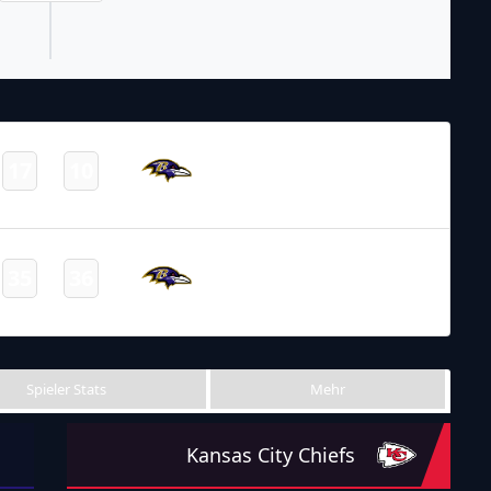
NFL 2023-2024
/
Postseason
Baltimore
17
10
-
Ravens
Final
NFL 2021-2022
/
Regular Season
/
Week2
Baltimore
35
36
-
Ravens
Final
Spieler Stats
Mehr
Kansas City Chiefs