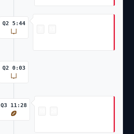
Field Goal
Q2 5:44
7
13
-
Harrison Butker Made 31 Yd Field
Goal
Q2 0:03
Touchdown
Q3 11:28
10
20
-
Isiah Pacheco 1 Yd Rush Harrison
Butker Made Ex. Pt