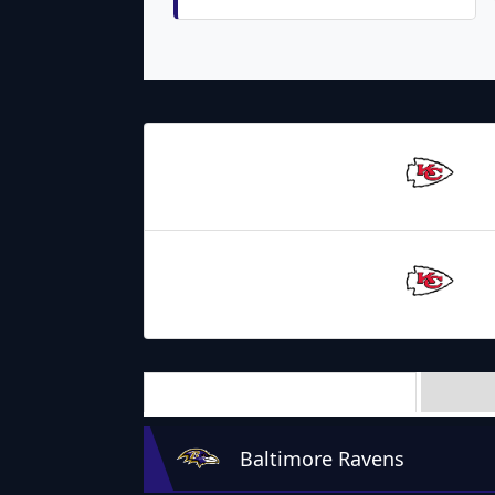
28.01.2024
21:00
Kansas City
Chiefs
20.09.2021
2:20
Kansas City
Chiefs
Team Stats
Baltimore Ravens