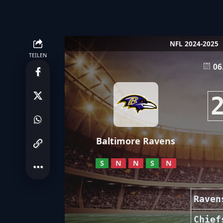
NFL 2024-2025
TEILEN
06
Baltimore Ravens
S
N
N
S
N
Raven
Chief