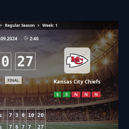
>
Regular Season
>
Week: 1
.09.2024
2:40
20
27
FINAL
Kansas City Chiefs
S
S
N
N
N
s
7
3
0
10
20
s
7
6
7
7
27