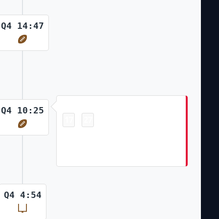
Q4 14:47
Touchdown
Q4 10:25
17
27
-
Xavier Worthy Pass From Patrick
Mahomes for 35 Yds Harrison
Butker Made Ex. Pt
Q4 4:54