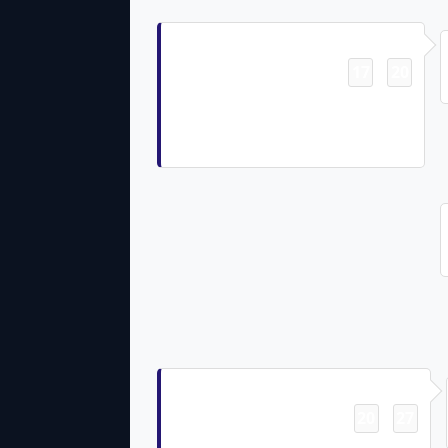
Touchdown
17
20
-
Isaiah Likely Pass From Lamar
Jackson for 49 Yds Justin Tucker
Made Ex. Pt
Field Goal
20
27
-
Justin Tucker Made 32 Yd Field Goal