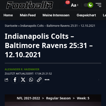
17
🔔
Aa
Home
Mein Feed
Meine Interessen
Gespeichert
L
Startseite
»
Indianapolis Colts – Baltimore Ravens 25:31 – 12.10.2021
Indianapolis Colts –
Baltimore Ravens 25:31 –
12.10.2021
ALEXANDER R. HAIDMAYER
ZULETZT AKTUALISIERT: 17.04.25 21:52
NFL 2021-2022
>
Regular Season
>
Week: 5