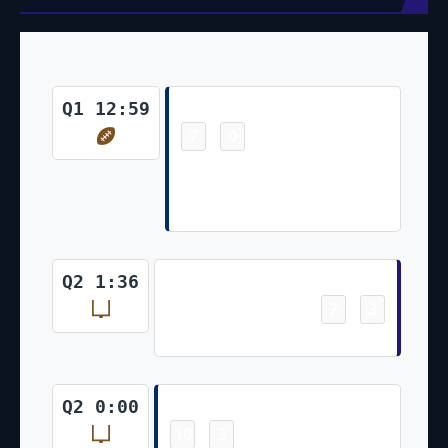
Touchdown
Q1 12:59
7
0
-
Jonathan Taylor 76 Yd pass
from Carson Wentz (Rodrigo
Blankenship Kick)
Field Goal
Q2 1:36
7
3
-
Justin Tucker 23 Yd Field Goal
Field Goal
Q2 0:00
10
3
-