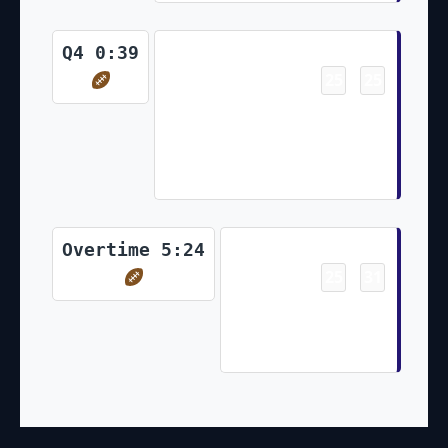
Touchdown
Q4 0:39
25
25
-
Mark Andrews 4 Yd pass from
Lamar Jackson (Lamar Jackson
Pass to Mark Andrews for Two-
Point Conversion)
Touchdown
Overtime 5:24
25
31
-
Marquise Brown 5 Yd
pass from Lamar
Jackson