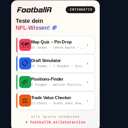
INTERAKTIV
Teste dein
NFL-Wissen! 🏈
Map Quiz – Pin Drop
🗺️
›
32 Teams · leere Karte · km-Wertung
Draft Simulator
📋
›
32 Teams · 7 Runden · Scout-Kommentar
Positions-Finder
🏈
›
7 Fragen · welche Position bist du?
Trade Value Checker
⚖️
›
JJ-Chart · Steal oder Overpay?
Alle Spiele entdecken
→ FootballR.at/interactive