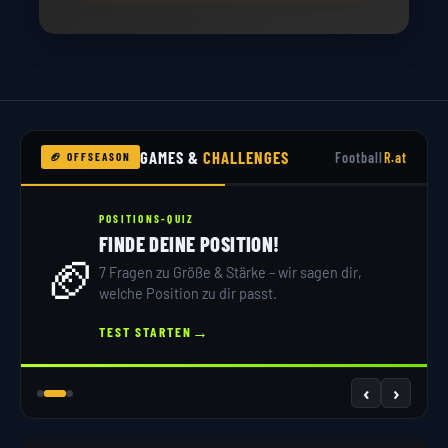
GAMES &
CHALLENGES
Football
R.at
🏈 OFFSEASON
POSITIONS-QUIZ
FINDE DEINE POSITION!
🏈
7 Fragen zu Größe & Stärke – wir sagen dir,
welche Position zu dir passt.
→
TEST STARTEN
‹
›