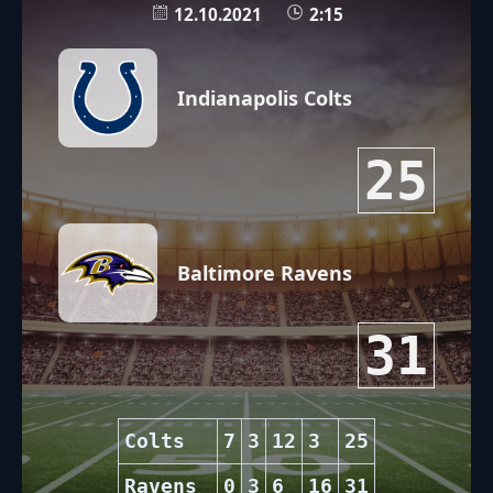
12.10.2021
2:15
Indianapolis Colts
25
Baltimore Ravens
31
Colts
7
3
12
3
25
Ravens
0
3
6
16
31