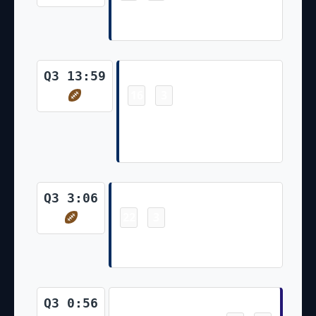
Rodrigo Blankenship 37 Yd
Field Goal
Touchdown
Q3 13:59
16
3
-
Michael Pittman Jr. 42 Yd pass
from Carson Wentz (Rodrigo
Blankenship PAT failed)
Touchdown
Q3 3:06
22
3
-
Jonathan Taylor 4 Yd Run (Two-
Point Pass Conversion Failed)
Touchdown
Q3 0:56