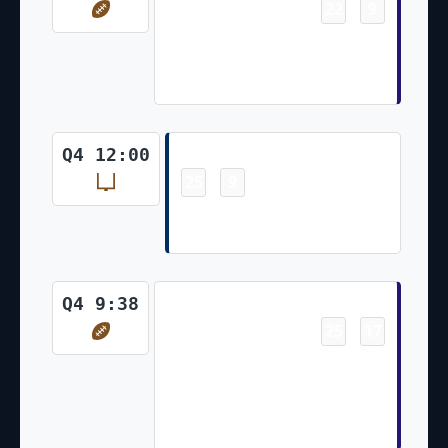
22
9
-
Marquise Brown 43 Yd pass
from Lamar Jackson (Two-Point
Run Conversion Failed)
Field Goal
Q4 12:00
25
9
-
Rodrigo Blankenship 43 Yd
Field Goal
Touchdown
Q4 9:38
25
17
-
Mark Andrews 5 Yd pass from
Lamar Jackson (Lamar Jackson
Pass to Mark Andrews for Two-
Point Conversion)