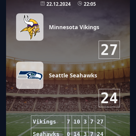
22.12.2024
22:05
Minnesota Vikings
27
Seattle Seahawks
24
Vikings
7
10
3
7
27
Seahawks
0
14
3
7
24