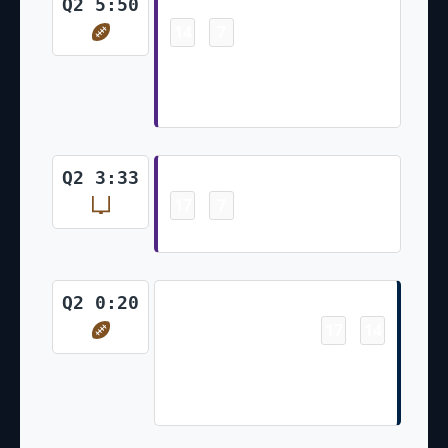
Touchdown
Q2 5:50
14
7
-
Justin Jefferson 14 Yd pass from
Sam Darnold (Will Reichard
Kick)
Field Goal
Q2 3:33
17
7
-
Will Reichard 52 Yd Field Goal
Touchdown
Q2 0:20
17
14
-
Jaxon Smith-Njigba 18 Yd pass
from Geno Smith (Jason Myers
Kick)