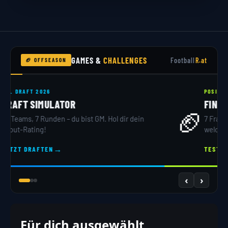
GAMES &
CHALLENGES
Football
R.at
🏈 OFFSEASON
NFL DRAFT 2026
DRAFT SIMULATOR
🏟️
32 Teams, 7 Runden – du bist GM. Hol dir dein
Scout-Rating!
→
JETZT DRAFTEN
‹
›
Für dich ausgewählt