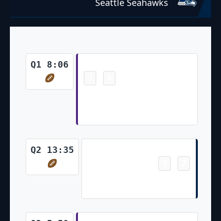
Seattle Seahawks
Touchdown
Q1 8:06
7
0
-
Jordan Addison 5 Yd pass from
Sam Darnold (Will Reichard
Kick)
Touchdown
Q2 13:35
7
7
-
DK Metcalf 25 Yd pass from
Geno Smith (Jason Myers Kick)