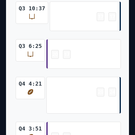
Field Goal
Q3 10:37
17
17
-
Jason Myers 43 Yd Field Goal
Field Goal
Q3 6:25
20
17
-
Will Reichard 48 Yd Field Goal
Touchdown
Q4 4:21
20
24
-
AJ Barner 4 Yd pass from Geno
Smith (Jason Myers Kick)
Touchdown
Q4 3:51