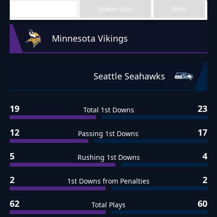
Team Stats
Spieler Stats
Mehr
Minnesota Vikings
Seattle Seahawks
19
23
Total 1st Downs
12
17
Passing 1st Downs
5
4
Rushing 1st Downs
2
2
1st Downs from Penalties
62
60
Total Plays