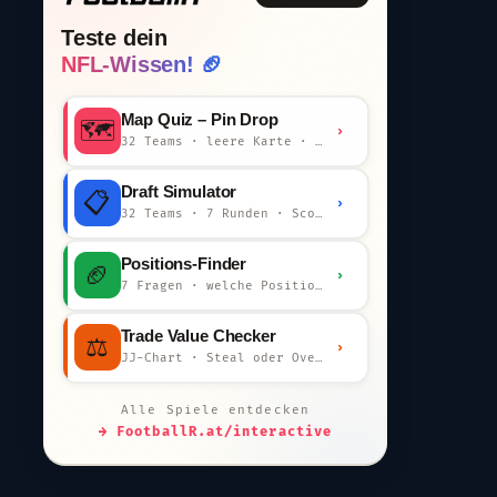
Teste dein
NFL-Wissen! 🏈
Map Quiz – Pin Drop
🗺️
›
32 Teams · leere Karte · km-Wertung
Draft Simulator
📋
›
32 Teams · 7 Runden · Scout-Kommentar
Positions-Finder
🏈
›
7 Fragen · welche Position bist du?
Trade Value Checker
⚖️
›
JJ-Chart · Steal oder Overpay?
Alle Spiele entdecken
→ FootballR.at/interactive