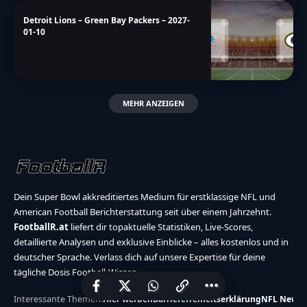
Detroit Lions – Green Bay Packers – 2027-
01-10
MEHR ANZEIGEN
Dein Super Bowl akkreditiertes Medium für erstklassige NFL und
American Football Berichterstattung seit über einem Jahrzehnt.
FootballR.at
liefert dir topaktuelle Statistiken, Live-Scores,
detaillierte Analysen und exklusive Einblicke – alles kostenlos und in
deutscher Sprache. Verlass dich auf unsere Expertise für deine
tägliche Dosis Football-Wissen.
Interessante Themen:
Hier werben
Barrierefreiheitserklärung
NFL News