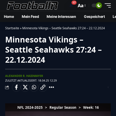
17
🔔
Aa
Home
Mein Feed
Meine Interessen
Gespeichert
L
Startseite
»
Minnesota Vikings – Seattle Seahawks 27:24 – 22.12.2024
Minnesota Vikings –
Seattle Seahawks 27:24 –
22.12.2024
ALEXANDER R. HAIDMAYER
ZULETZT AKTUALISIERT: 18.04.25 12:29
NFL 2024-2025
>
Regular Season
>
Week: 16