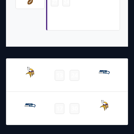
27
24
-
Justin Jefferson 39 Yd pass from
Sam Darnold (Will Reichard
Kick)
11.08.2023
4:00
NFL 2023-2024
/
Preseason
/
Week1
13
24
Vikings
Seahawks
Final
26.09.2021
22:25
NFL 2021-2022
/
Regular Season
/
Week3
17
30
Seahawks
Vikings
Final