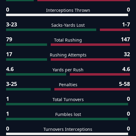
0
0
Interceptions Thrown
3-23
1-7
Sacks-Yards Lost
79
147
Total Rushing
17
32
Rushing Attempts
4.6
4.6
Yards per Rush
3-25
5-58
Penalties
1
0
Total Turnovers
1
0
Fumbles lost
0
0
Turnovers Interceptions