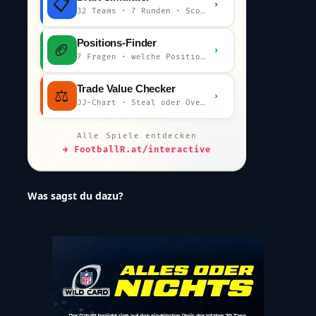
📋
›
32 Teams · 7 Runden · Scout-Kommentar
Positions-Finder
🏈
›
7 Fragen · welche Position bist du?
Trade Value Checker
⚖️
›
JJ-Chart · Steal oder Overpay?
Alle Spiele entdecken
→ FootballR.at/interactive
Was sagst du dazu?