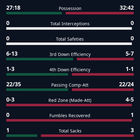
27:18
32:42
Possession
0
0
Total Interceptions
0
0
Total Safeties
6-13
5-7
3rd Down Efficiency
1-3
1-1
4th Down Efficiency
22/35
22/24
Passing Comp-Att
0-3
4-5
Red Zone (Made-Att)
0
1
Fumbles Recovered
1
3
Total Sacks