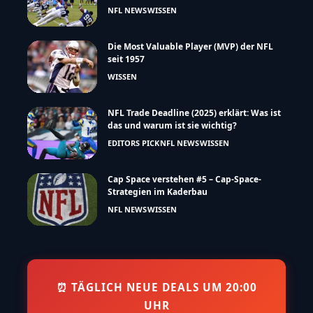
NFL NEWS
WISSEN
Die Most Valuable Player (MVP) der NFL
seit 1957
WISSEN
NFL Trade Deadline (2025) erklärt: Was ist
das und warum ist sie wichtig?
EDITORS PICK
NFL NEWS
WISSEN
Cap Space verstehen #5 – Cap-Space-
Strategien im Kaderbau
NFL NEWS
WISSEN
⏰ TÄGLICH NEUE DEALS UM 20:00
UHR