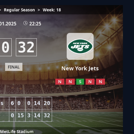
>
Regular Season
>
Week: 18
01.2025
22:25
20
32
FINAL
New York Jets
N
N
S
N
N
ns
6
0
0
14
20
0
15
3
14
32
MetLife Stadium