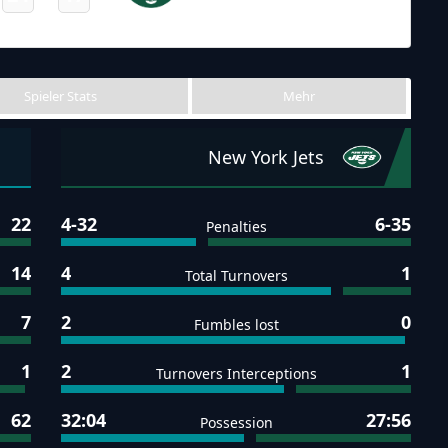
Jets
Final
Spieler Stats
Mehr
New York Jets
22
4-32
6-35
Penalties
14
4
1
Total Turnovers
7
2
0
Fumbles lost
1
2
1
Turnovers Interceptions
62
32:04
27:56
Possession