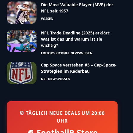
Die Most Valuable Player (MVP) der
NFL seit 1957
WISSEN
NFL Trade Deadline (2025) erklärt:
Was ist das und warum ist sie
wichtig?
EDITORS PICK
NFL NEWS
WISSEN
Cap Space verstehen #5 – Cap-Space-
Strategien im Kaderbau
NFL NEWS
WISSEN
⏰ TÄGLICH NEUE DEALS UM 20:00
UHR
🏈 FootballR Store