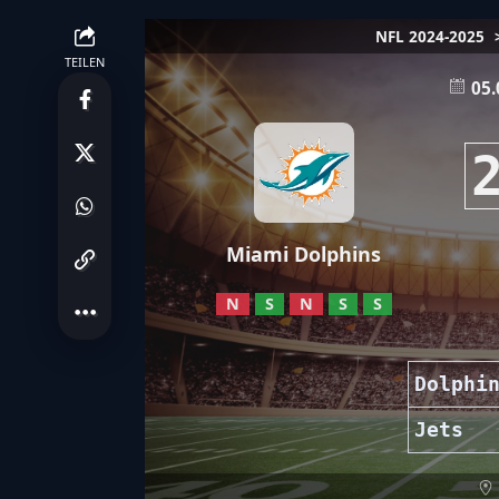
NFL 2024-2025
TEILEN
05.
Miami Dolphins
N
S
N
S
S
Dolphi
Jets