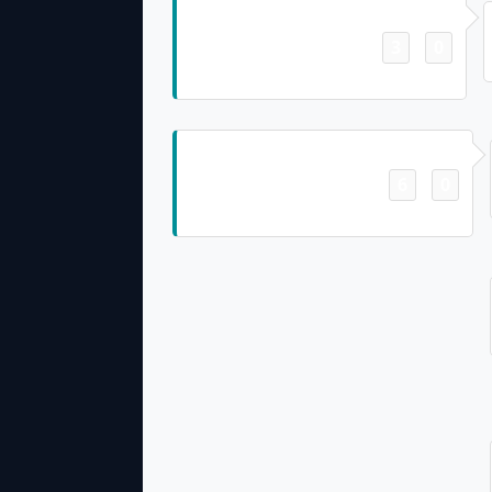
Field Goal
3
0
-
Jason Sanders 26 Yd Field Goal
Field Goal
6
0
-
Jason Sanders 28 Yd Field Goal