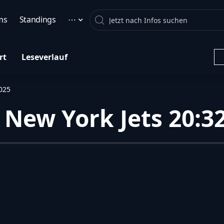
Search
ms
Standings
⋯
rt
Leseverlauf
2025
New York Jets 20:32