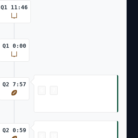
Q1 11:46
Q1 0:00
Touchdown
Q2 7:57
6
7
-
Tyler Conklin 5 Yd pass from Aaron
Rodgers (Greg Joseph Kick)
Touchdown
Q2 0:59
6
15
-