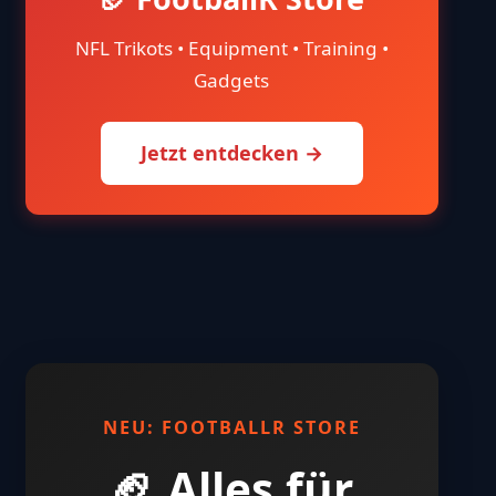
NFL Trikots • Equipment • Training •
Gadgets
Jetzt entdecken →
NEU: FOOTBALLR STORE
🏈 Alles für