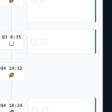
Allen Lazard 13 Yd pass from Aaron
Rodgers (Breece Hall Run for Two-
Point Conversion)
Field Goal
Q3 6:35
6
18
-
Greg Joseph 20 Yd Field Goal
Q4 14:12
Touchdown
Q4 10:24
13
25
-