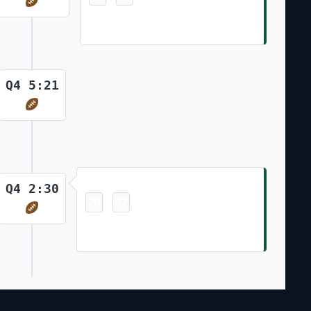
Davante Adams 4 Yd pass from
Aaron Rodgers (Greg Joseph Kick)
Q4 5:21
Touchdown
Q4 2:30
20
32
-
Breece Hall 6 Yd pass from Aaron
Rodgers (Greg Joseph Kick)