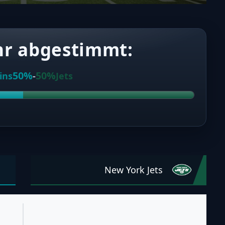
hr abgestimmt:
50%
50%
ins
-
Jets
New York Jets