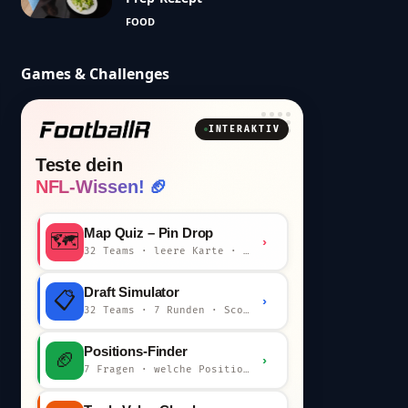
FOOD
Games & Challenges
INTERAKTIV
Teste dein
NFL-Wissen! 🏈
Map Quiz – Pin Drop
🗺️
›
32 Teams · leere Karte · km-Wertung
Draft Simulator
📋
›
32 Teams · 7 Runden · Scout-Kommentar
Positions-Finder
🏈
›
7 Fragen · welche Position bist du?