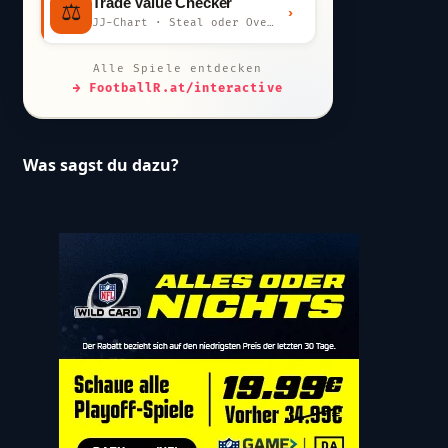
Trade Value Checker
⚖️
›
JJ-Chart · Steal oder Overpay?
Alle Spiele entdecken
→ FootballR.at/interactive
Was sagst du dazu?