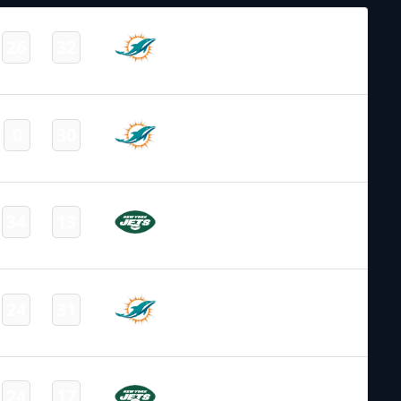
NFL 2024-2025
/
Regular Season
/
Week14
Miami
26
32
-
Dolphins
Final
NFL 2023-2024
/
Regular Season
/
Week15
Miami
0
30
-
Dolphins
Final
NFL 2023-2024
/
Regular Season
/
Week12
New York
34
13
-
Jets
Final
NFL 2021-2022
/
Regular Season
/
Week15
Miami
24
31
-
Dolphins
Final
NFL 2021-2022
/
Regular Season
/
Week11
New York
24
17
-