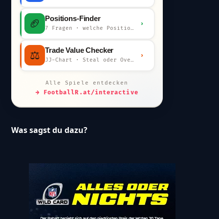
Positions-Finder
🏈
›
7 Fragen · welche Position bist du?
Trade Value Checker
⚖️
›
JJ-Chart · Steal oder Overpay?
Alle Spiele entdecken
→ FootballR.at/interactive
Was sagst du dazu?