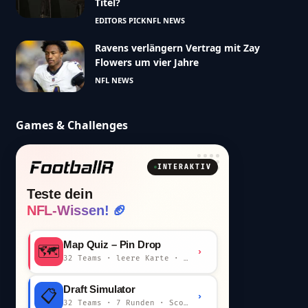
Titel?
EDITORS PICK
NFL NEWS
Ravens verlängern Vertrag mit Zay
Flowers um vier Jahre
NFL NEWS
Games & Challenges
INTERAKTIV
Teste dein
NFL-Wissen! 🏈
Map Quiz – Pin Drop
🗺️
›
32 Teams · leere Karte · km-Wertung
Draft Simulator
📋
›
32 Teams · 7 Runden · Scout-Kommentar