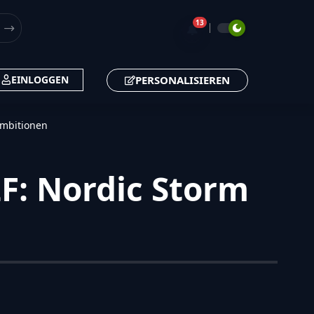
13
🔔
PERSONALISIEREN
EINLOGGEN
Ambitionen
F: Nordic Storm