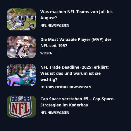
Was machen NFL-Teams von Juli bis
August?
NFL NEWS
WISSEN
Die Most Valuable Player (MVP) der
NFL seit 1957
WISSEN
NFL Trade Deadline (2025) erklärt:
Was ist das und warum ist sie
wichtig?
EDITORS PICK
NFL NEWS
WISSEN
Cap Space verstehen #5 – Cap-Space-
Strategien im Kaderbau
NFL NEWS
WISSEN