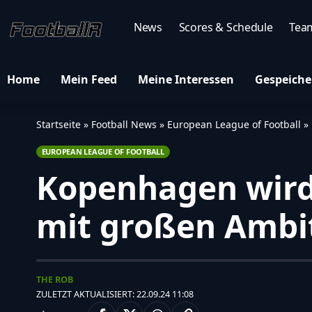
News
Scores & Schedule
Tea
Home
Mein Feed
Meine Interessen
Gespeiche
Startseite
»
Football News
»
European League of Football
»
EUROPEAN LEAGUE OF FOOTBALL
Kopenhagen wird 
mit großen Ambi
THE ROB
ZULETZT AKTUALISIERT: 22.09.24 11:08