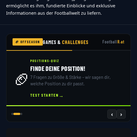
ermöglicht es ihm, fundierte Einblicke und exklusive
Informationen aus der Footballwelt zu liefern.
GAMES &
CHALLENGES
Football
R.at
🏈 OFFSEASON
POSITIONS-QUIZ
FINDE DEINE POSITION!
🏈
7 Fragen zu Größe & Stärke – wir sagen dir,
welche Position zu dir passt.
→
TEST STARTEN
‹
›