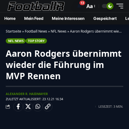
13
🔔
Aa
Home
Mein Feed
Meine Interessen
Gespeichert
L
Startseite
»
Football News
»
NFL News
»
Aaron Rodgers übernimmt wieder die Führung im MVP Rennen
NFL NEWS
TOP STORY
Aaron Rodgers übernimmt
wieder die Führung im
MVP Rennen
ALEXANDER R. HAIDMAYER
ZULETZT AKTUALISIERT: 23.12.21 16:34
LESEZEIT: 3 MIN.