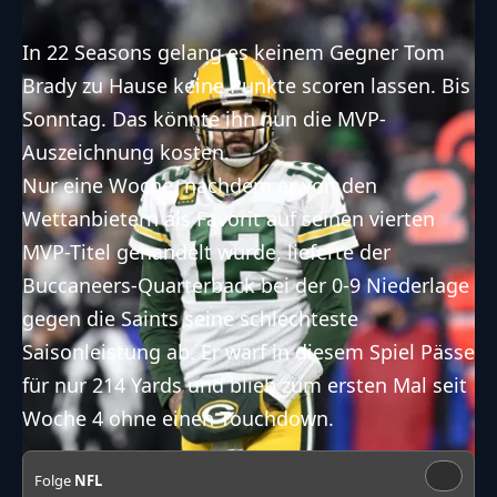
In 22 Seasons gelang es keinem Gegner
Tom
Brady
zu Hause keine Punkte scoren lassen. Bis
Sonntag. Das könnte ihn nun die MVP-
Auszeichnung kosten.
Nur eine Woche, nachdem er von den
Wettanbietern als Favorit auf seinen vierten
MVP-Titel
gehandelt wurde, lieferte der
Buccaneers-Quarterback bei der 0-9 Niederlage
gegen die Saints seine schlechteste
Saisonleistung ab. Er warf in diesem Spiel Pässe
für nur 214 Yards und blieb zum ersten Mal seit
Woche 4 ohne einen Touchdown.
Folge
NFL