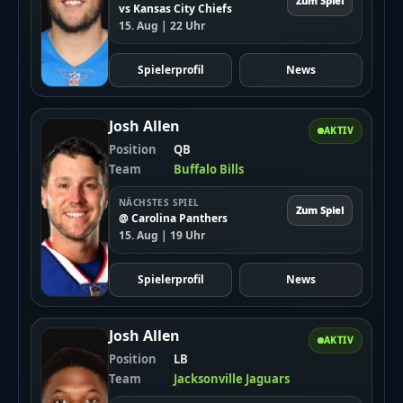
Zum Spiel
vs Kansas City Chiefs
15. Aug | 22 Uhr
Spielerprofil
News
Josh Allen
AKTIV
Position
QB
Team
Buffalo Bills
NÄCHSTES SPIEL
Zum Spiel
@ Carolina Panthers
15. Aug | 19 Uhr
Spielerprofil
News
Josh Allen
AKTIV
Position
LB
Team
Jacksonville Jaguars