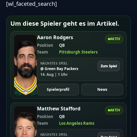
[wl_faceted_search]
Um diese Spieler geht es im Artikel.
Aaron Rodgers
AKTIV
Position
QB
Team
Pittsburgh Steelers
NÄCHSTES SPIEL
Zum Spiel
@ Green Bay Packers
14. Aug | 1 Uhr
Spielerprofil
News
Matthew Stafford
AKTIV
Position
QB
Team
Los Angeles Rams
NÄCHSTES SPIEL