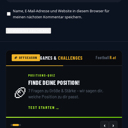
Name, E-Mail-Adresse und Website in diesem Browser für
meinen nächsten Kommentar speichern.
GAMES &
CHALLENGES
Football
R.at
🏈 OFFSEASON
POSITIONS-QUIZ
FINDE DEINE POSITION!
🏈
7 Fragen zu Größe & Stärke – wir sagen dir,
welche Position zu dir passt.
→
TEST STARTEN
‹
›