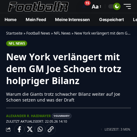
15
🔔
Aa
Home
Mein Feed
Meine Interessen
Gespeichert
L
Startseite
»
Football News
»
NFL News
»
New York verlängert mit dem GM Joe Schoen trotz holpriger Bilanz
NFL NEWS
New York verlängert mit
dem GM Joe Schoen trotz
holpriger Bilanz
Warum die Giants trotz schwacher Bilanz weiter auf Joe
Schoen setzen und was der Draft
ALEXANDER R. HAIDMAYER
SUMMARY
✨
ZULETZT AKTUALISIERT: 22.05.26 14:10
LESEZEIT: 3 MIN.