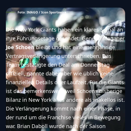
Foto: IMAGO / Icon Sportswire
Die New York Giants haben ein klares Signal an
ihre Führungsetage gesendet: General Manager
Joe Schoen
bleibt und hat eine mehrjährige
Vertragsverlängerung unterschrieben. Das
Team bestätigte den Deal am Donnerstag
offiziell, nannte dabei aber wie üblich keine
finanziellen Details oder Laufzeit. Für die Giants
ist das bemerkenswert, weil Schoens bisherige
Bilanz in New York alles andere als makellos ist.
Die Verlängerung kommt nach einer Phase, in
der rund um die Franchise vieles in Bewegung
war. Brian Daboll wurde nach der Saison