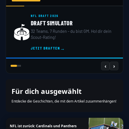
NFL DRAFT 2026
DRAFT SIMULATOR
🏟️
32 Teams, 7 Runden – du bist GM. Hol dir dein
Scout-Rating!
→
JETZT DRAFTEN
‹
›
Für dich ausgewählt
Entdecke die Geschichten, die mit dem Artikel zusammenhängen!
NFL ist zurück: Cardinals und Panthers