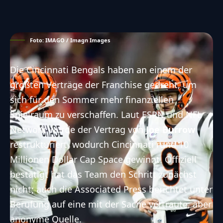
Foto: IMAGO / Imagn Images
Die Cincinnati Bengals haben an einem der
größten Verträge der Franchise gedreht, um
sich für den Sommer mehr finanziellen
Spielraum zu verschaffen. Laut ESPN und NFL
Network wurde der Vertrag von
Joe Burrow
restrukturiert, wodurch Cincinnati rund 10
Millionen Dollar Cap Space gewinnt. Offiziell
bestätigt hat das Team den Schritt zunächst
nicht; auch die Associated Press berichtet unter
Berufung auf eine mit der Sache vertraute, aber
anonyme Quelle.