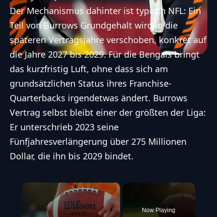
Der Mechanismus dahinter ist typisch NFL: Ein
Teil von Burrows Grundgehalt wird in die
späteren Vertragsjahre verschoben, konkret auf
die Jahre 2027 bis 2029. Für die Bengals bringt
das kurzfristig Luft, ohne dass sich am
grundsätzlichen Status ihres Franchise-
Quarterbacks irgendetwas ändert. Burrows
Vertrag selbst bleibt einer der größten der Liga:
Er unterschrieb 2023 seine
Fünfjahresverlängerung über 275 Millionen
Dollar, die ihn bis 2029 bindet.
×
Now Playing