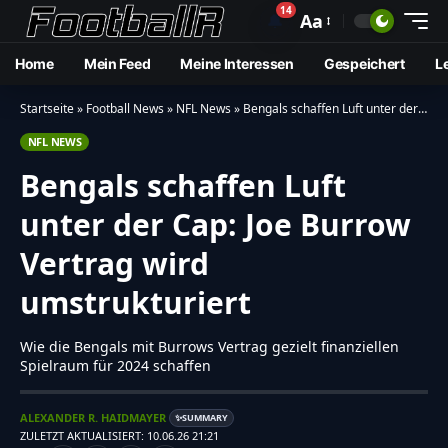
14
🔔
Aa
Home
Mein Feed
Meine Interessen
Gespeichert
L
Startseite
»
Football News
»
NFL News
»
Bengals schaffen Luft unter der Cap: Joe Burrow Vertrag wird umstrukturiert
NFL NEWS
Bengals schaffen Luft
unter der Cap: Joe Burrow
Vertrag wird
umstrukturiert
Wie die Bengals mit Burrows Vertrag gezielt finanziellen
Spielraum für 2024 schaffen
ALEXANDER R. HAIDMAYER
SUMMARY
✨
ZULETZT AKTUALISIERT: 10.06.26 21:21