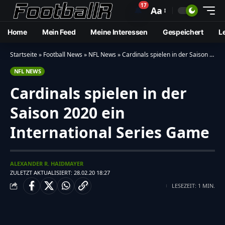
17
🔔
Aa
Home
Mein Feed
Meine Interessen
Gespeichert
L
Startseite
»
Football News
»
NFL News
»
Cardinals spielen in der Saison 2020 ein International Series Game
NFL NEWS
Cardinals spielen in der
Saison 2020 ein
International Series Game
ALEXANDER R. HAIDMAYER
ZULETZT AKTUALISIERT: 28.02.20 18:27
LESEZEIT: 1 MIN.