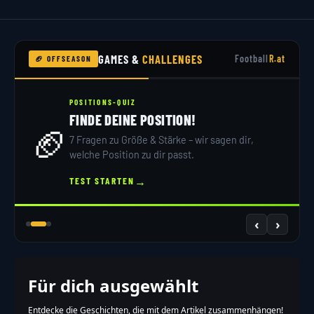
GAMES &
CHALLENGES
Football
R.at
🏈 OFFSEASON
POSITIONS-QUIZ
FINDE DEINE POSITION!
🏈
7 Fragen zu Größe & Stärke – wir sagen dir,
welche Position zu dir passt.
→
TEST STARTEN
‹
›
Für dich ausgewählt
Entdecke die Geschichten, die mit dem Artikel zusammenhängen!