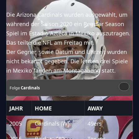
Die Arizona Cardinals wurden ausgewählt, um
während der Saison 2020 ein Regular Season
Spiel im Estadio Azteca in Mexiko auszutragen.
Das teilte die NFL am Freitag mit.
Der Gegner, sowie Datum und Uhrzeit wurden
nicht bekannt gegeben. Die letzten drei Spiele
in Mexiko fanden am Montagabend statt.
Folge
Cardinals
JAHR
HOME
AWAY
2005
Cardinals (W)
49ers
2016
Raiders (W)
Texans