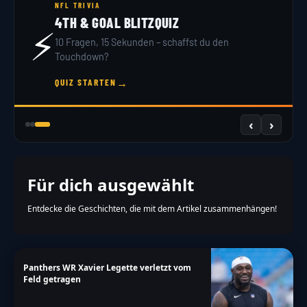
NFL TRIVIA
4TH & GOAL BLITZQUIZ
⚡
10 Fragen, 15 Sekunden – schaffst du den
Touchdown?
→
QUIZ STARTEN
‹
›
Für dich ausgewählt
Entdecke die Geschichten, die mit dem Artikel zusammenhängen!
Panthers WR Xavier Legette verletzt vom
Feld getragen