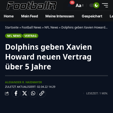
15
🔔
Aa
Home
Mein Feed
Meine Interessen
Gespeichert
L
Startseite
»
Football News
»
NFL News
»
Dolphins geben Xavien Howard neuen Vertrag über 5 Jahre
NFL NEWS
VERTRAG
Dolphins geben Xavien
Howard neuen Vertrag
über 5 Jahre
ALEXANDER R. HAIDMAYER
ZULETZT AKTUALISIERT: 02.04.22 14:29
LESEZEIT: 1 MIN.