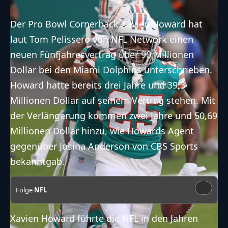
Der Pro Bowl
Cornerback
Xavien Howard hat
laut Tom Pelissero von NFL Network einen
neuen Fünfjahresvertrag über 90 Millionen
Dollar bei den
Miami Dolphins
unterschrieben.
Howard hatte bereits drei Jahre und 39,3
Millionen Dollar auf seinem Vertrag stehen. Mit
der Verlängerung kommen zwei Jahre und 50,69
Millionen Dollar hinzu, wie Howards Agent
gegenüber Josina Anderson
von CBS Sports
bekanntgab.
Folge
NFL
Xavien Howard führte die
NFL
in den Jahren