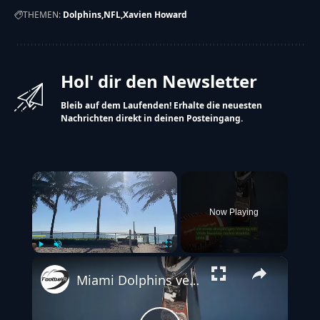
THEMEN:
Dolphins
NFL
Xavien Howard
Hol' dir den Newsletter
Bleib auf dem Laufenden! Erhalte die neuesten
Nachrichten direkt in deinen Posteingang.
×
Now Playing
Play
Unmute
Fullscreen
Miami Dolphins verlängern Vertrag mit Jaylen Waddle um drei Jahre