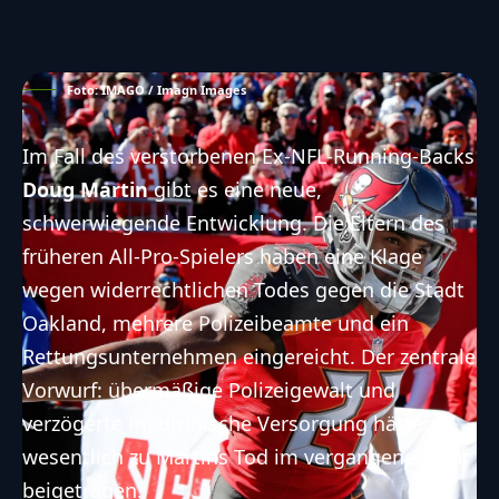
Foto: IMAGO / Imagn Images
Im Fall des verstorbenen Ex-NFL-Running-Backs
Doug Martin
gibt es eine neue,
schwerwiegende Entwicklung. Die Eltern des
früheren All-Pro-Spielers haben eine Klage
wegen widerrechtlichen Todes gegen die Stadt
Oakland, mehrere Polizeibeamte und ein
Rettungsunternehmen eingereicht. Der zentrale
Vorwurf: übermäßige Polizeigewalt und
verzögerte medizinische Versorgung hätten
wesentlich
zu Martins Tod
im vergangenen Jahr
beigetragen.