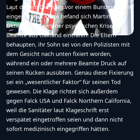
Laut der am Dienstag vor einem Bundesgericht
eingereichten Klage befand sich Martin im
Oktober 2025 in einer psychischen Krise, als
Beamte aus Oakland eintrafen. Die Eltern
behaupten, ihr Sohn sei von den Polizisten mit
dem Gesicht nach unten fixiert worden,
während ein oder mehrere Beamte Druck auf
seinen Rücken ausübten. Genau diese Fixierung
sei ein „wesentlicher Faktor“ für seinen Tod
gewesen. Die Klage richtet sich außerdem
gegen Falck USA und Falck Northern California,
weil die Sanitäter laut Klageschrift erst
verspätet eingetroffen seien und dann nicht
sofort medizinisch eingegriffen hätten.