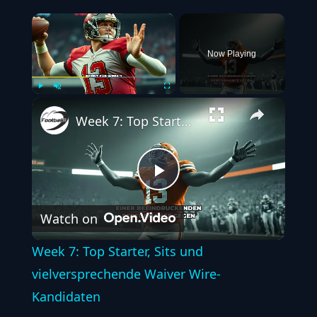
×
Now Playing
Play
Unmute
Fullscreen
Week 7: Top Starter, Sits und vielversprechende Waiver Wire-Kandidaten
Play
Watch on
Video
Week 7: Top Starter, Sits und
vielversprechende Waiver Wire-
Kandidaten