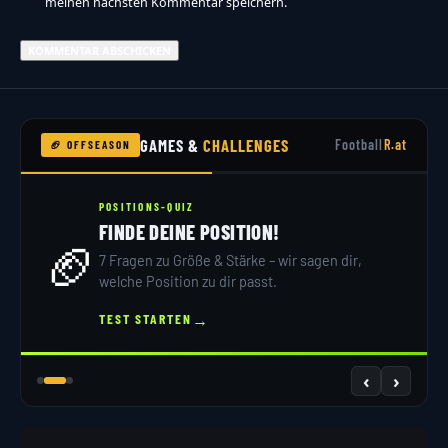
meinen nächsten Kommentar speichern.
GAMES &
CHALLENGES
Football
R.at
🏈 OFFSEASON
POSITIONS-QUIZ
FINDE DEINE POSITION!
🏈
7 Fragen zu Größe & Stärke – wir sagen dir,
welche Position zu dir passt.
→
TEST STARTEN
‹
›