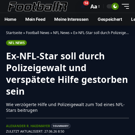
14
🔔
Aa
Home
Mein Feed
Meine Interessen
Gespeichert
L
Startseite
»
Football News
»
NFL News
»
Ex-NFL-Star soll durch Polizeigewalt und verspätete Hilfe gestorben sein
NFL NEWS
Ex-NFL-Star soll durch
Polizeigewalt und
verspätete Hilfe gestorben
sein
Wie verzögerte Hilfe und Polizeigewalt zum Tod eines NFL-
Stars beitrugen
ALEXANDER R. HAIDMAYER
SUMMARY
✨
ZULETZT AKTUALISIERT: 27.06.26 8:50