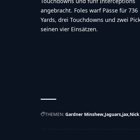
Touchdowns
und fünf
Interceptions
angebracht. Foles warf
Pässe
für 736
Yards, drei
Touchdowns
und zwei Pick
seinen vier Einsätzen.
THEMEN:
Gardner Minshew
Jaguars
jax
Nick