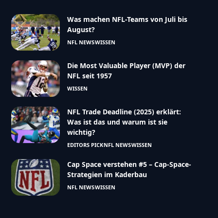
Was machen NFL-Teams von Juli bis
August?
NFL NEWS
WISSEN
Die Most Valuable Player (MVP) der
NFL seit 1957
WISSEN
NFL Trade Deadline (2025) erklärt:
Was ist das und warum ist sie
wichtig?
EDITORS PICK
NFL NEWS
WISSEN
Cap Space verstehen #5 – Cap-Space-
Strategien im Kaderbau
NFL NEWS
WISSEN