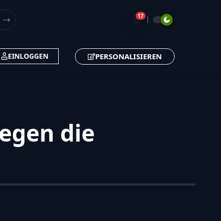
17
🔔
PERSONALISIEREN
EINLOGGEN
gegen die