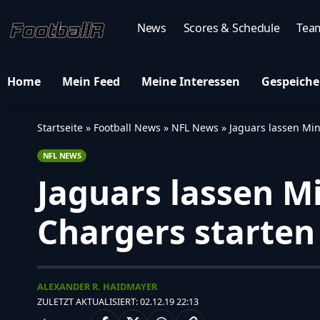
News
Scores & Schedule
Tea
Home
Mein Feed
Meine Interessen
Gespeiche
Startseite
»
Football News
»
NFL News
»
Jaguars lassen Min
NFL NEWS
Jaguars lassen M
Chargers starten
ALEXANDER R. HAIDMAYER
ZULETZT AKTUALISIERT: 02.12.19 22:13