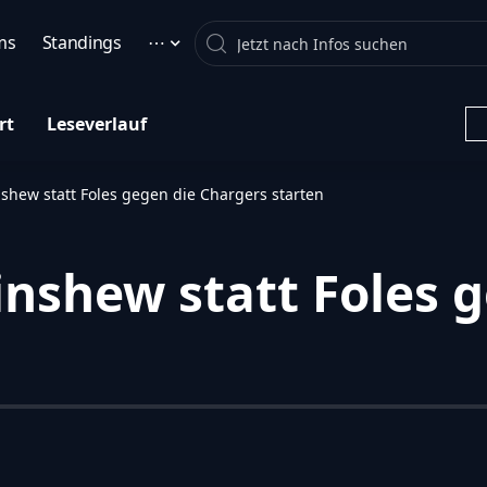
Search
ms
Standings
⋯
rt
Leseverlauf
shew statt Foles gegen die Chargers starten
inshew statt Foles 