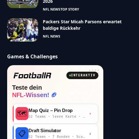
2026
NFL NEWS
TOP STORY
Packers Star Micah Parsons erwartet
baldige Rückkehr
NFL NEWS
Games & Challenges
INTERAKTIV
Teste dein
NFL-Wissen! 🏈
Map Quiz – Pin Drop
🗺️
›
32 Teams · leere Karte · km-Wertung
Draft Simulator
📋
›
32 Teams · 7 Runden · Scout-Kommentar