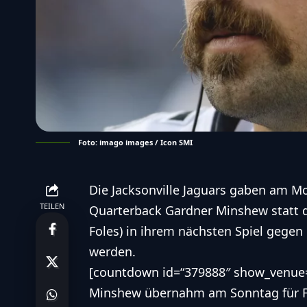
Foto: imago images / Icon SMI
Die
Jacksonville Jaguars
gaben am Mon
TEILEN
Quarterback
Gardner Minshew
statt 
Foles
) in ihrem nächsten Spiel gegen
werden.
[countdown id=“379888″ show_venue=
Minshew übernahm am Sonntag für Fol