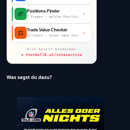
Positions-Finder
🏈
›
7 Fragen · welche Position bist du?
Trade Value Checker
⚖️
›
JJ-Chart · Steal oder Overpay?
Alle Spiele entdecken
→ FootballR.at/interactive
Was sagst du dazu?