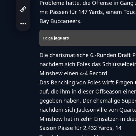
Probleme hatte, die Offense in Gang 
mit
Pässen
für 147 Yards, einem
Tou
Bay Buccaneers.
Folge
Jaguars
Die charismatische 6.-Runden Draft Pi
nachdem sich Foles das Schlüsselbein
Minshew einen 4-4 Record.
Das Benching von Foles wirft Fragen 
auf, die ihm in dieser Offseason eine
gegeben haben. Der ehemalige
Supe
nachdem sich Jacksonville von
Quart
Minshew hat in zehn Einsätzen in die
Saison
Pässe
für 2.432 Yards, 14