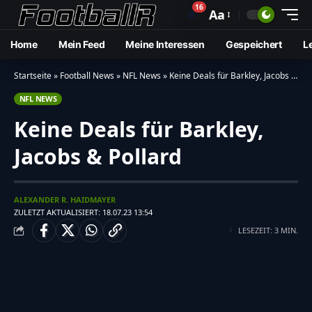
16
🔔
Aa
Home
Mein Feed
Meine Interessen
Gespeichert
L
Startseite
»
Football News
»
NFL News
»
Keine Deals für Barkley, Jacobs & Pollard
NFL NEWS
Keine Deals für Barkley,
Jacobs & Pollard
ALEXANDER R. HAIDMAYER
ZULETZT AKTUALISIERT: 18.07.23 13:54
LESEZEIT: 3 MIN.