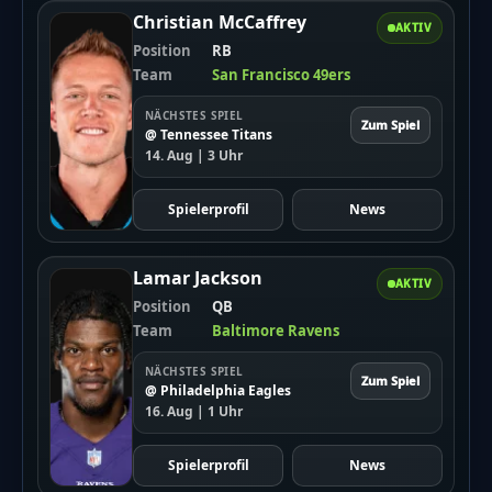
Christian McCaffrey
AKTIV
Position
RB
Team
San Francisco 49ers
NÄCHSTES SPIEL
Zum Spiel
@ Tennessee Titans
14. Aug | 3 Uhr
Spielerprofil
News
Lamar Jackson
AKTIV
Position
QB
Team
Baltimore Ravens
NÄCHSTES SPIEL
Zum Spiel
@ Philadelphia Eagles
16. Aug | 1 Uhr
Spielerprofil
News