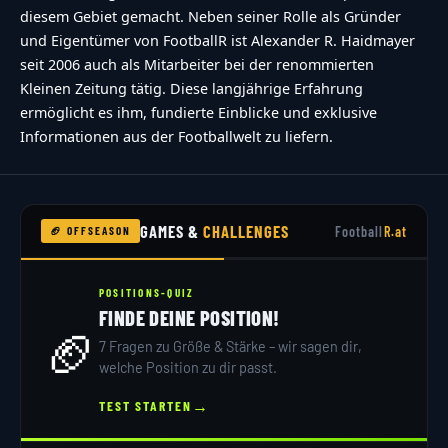
diesem Gebiet gemacht. Neben seiner Rolle als Gründer
und Eigentümer von FootballR ist Alexander R. Haidmayer
seit 2006 auch als Mitarbeiter bei der renommierten
Kleinen Zeitung tätig. Diese langjährige Erfahrung
ermöglicht es ihm, fundierte Einblicke und exklusive
Informationen aus der Footballwelt zu liefern.
GAMES &
CHALLENGES
Football
R.at
🏈 OFFSEASON
POSITIONS-QUIZ
FINDE DEINE POSITION!
🏈
7 Fragen zu Größe & Stärke – wir sagen dir,
welche Position zu dir passt.
→
TEST STARTEN