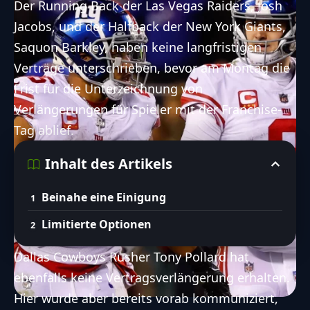
Der Running Back der Las Vegas Raiders, Josh
Jacobs, und der Halfback der New York Giants,
Saquon Barkley, haben keine langfristigen
Verträge unterschrieben, bevor am Montag die
Frist für die Unterzeichnung von
Verlängerungen für Spieler mit der Franchise-
Tag ablief.
Inhalt des Artikels
Beinahe eine Einigung
Limitierte Optionen
Dallas Cowboys Rusher Tony Pollard hat
ebenfalls keine Vertragsverlängerung erhalten.
Hier wurde aber bereits vorab kommuniziert,