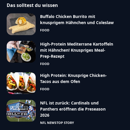
Das solltest du wissen
Buffalo Chicken Burrito mit
knusprigem Hähnchen und Coleslaw
FOOD
High-Protein Mediterrane Kartoffeln
mit Hähnchen! Knuspriges Meal-
Prep-Rezept
FOOD
High Protein: Knusprige Chicken-
Tacos aus dem Ofen
FOOD
NFL ist zurück: Cardinals und
Panthers eröffnen die Preseason
2026
NFL NEWS
TOP STORY