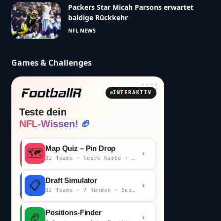
Packers Star Micah Parsons erwartet
baldige Rückkehr
NFL NEWS
Games & Challenges
INTERAKTIV
Teste dein
NFL-Wissen! 🏈
Map Quiz – Pin Drop
🗺️
›
32 Teams · leere Karte · km-Wertung
Draft Simulator
📋
›
32 Teams · 7 Runden · Scout-Kommentar
Positions-Finder
🏈
›