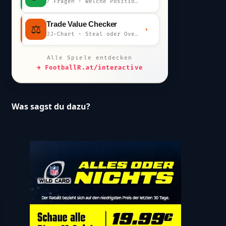
7 Fragen · welche Position bist du?
Trade Value Checker
⚖️
›
JJ-Chart · Steal oder Overpay?
Alle Spiele entdecken
→ FootballR.at/interactive
Was sagst du dazu?