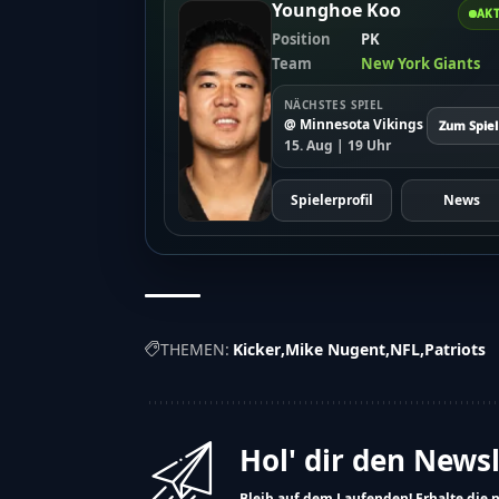
Younghoe Koo
AKT
Position
PK
Team
New York Giants
NÄCHSTES SPIEL
@ Minnesota Vikings
Zum Spiel
15. Aug | 19 Uhr
Spielerprofil
News
THEMEN:
Kicker
Mike Nugent
NFL
Patriots
Hol' dir den News
Bleib auf dem Laufenden! Erhalte die 