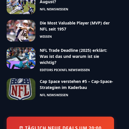
August?
NFL NEWS
WISSEN
Die Most Valuable Player (MVP) der
NFL seit 1957
WISSEN
NFL Trade Deadline (2025) erklärt:
Was ist das und warum ist sie
wichtig?
EDITORS PICK
NFL NEWS
WISSEN
Cap Space verstehen #5 – Cap-Space-
Strategien im Kaderbau
NFL NEWS
WISSEN
⏰ TÄGLICH NEUE DEALS UM 20:00