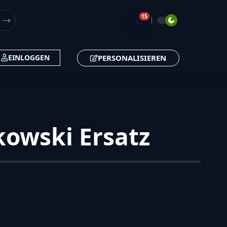
15
🔔
PERSONALISIEREN
EINLOGGEN
kowski Ersatz