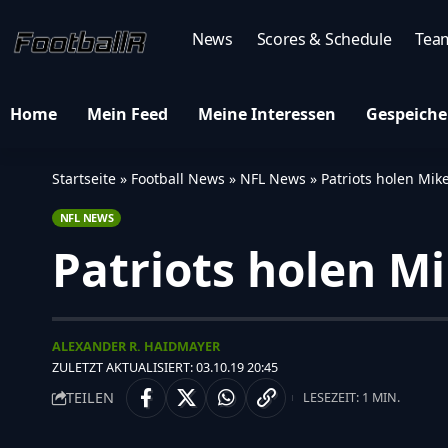
News
Scores & Schedule
Tea
Home
Mein Feed
Meine Interessen
Gespeiche
Startseite
»
Football News
»
NFL News
»
Patriots holen Mik
NFL NEWS
Patriots holen M
ALEXANDER R. HAIDMAYER
ZULETZT AKTUALISIERT: 03.10.19 20:45
TEILEN
LESEZEIT: 1 MIN.