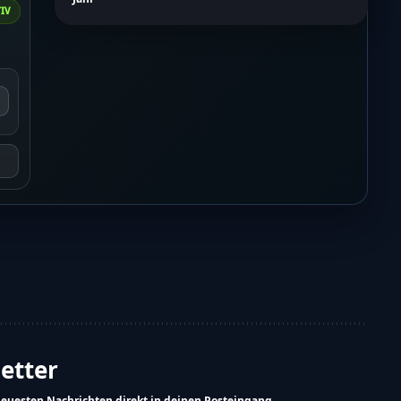
IV
letter
neuesten Nachrichten direkt in deinen Posteingang.