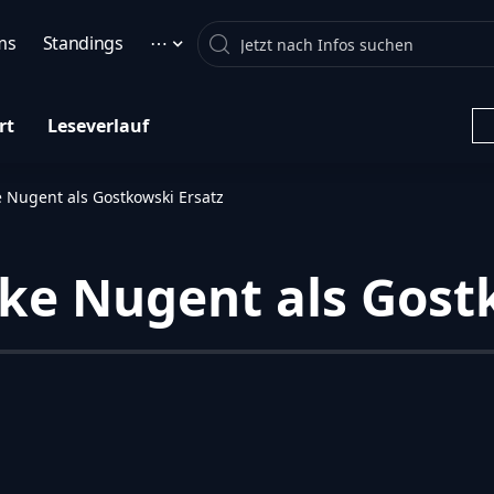
Search
ms
Standings
⋯
rt
Leseverlauf
e Nugent als Gostkowski Ersatz
ike Nugent als Gost