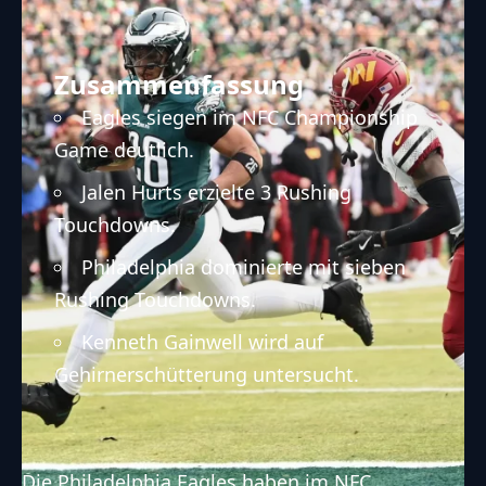
Zusammenfassung
Eagles siegen im NFC Championship
Game deutlich.
Jalen Hurts erzielte 3 Rushing
Touchdowns.
Philadelphia dominierte mit sieben
Rushing Touchdowns.
Kenneth Gainwell wird auf
Gehirnerschütterung untersucht.
Die
Philadelphia Eagles
haben im
NFC