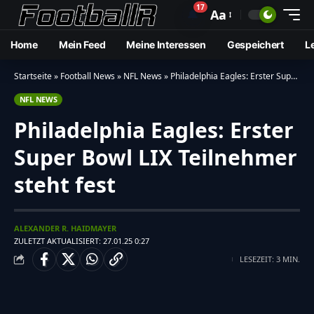
17
🔔
Aa
Home
Mein Feed
Meine Interessen
Gespeichert
L
Startseite
»
Football News
»
NFL News
»
Philadelphia Eagles: Erster Super Bowl LIX Teilnehmer steht fest
NFL NEWS
Philadelphia Eagles: Erster
Super Bowl LIX Teilnehmer
steht fest
ALEXANDER R. HAIDMAYER
ZULETZT AKTUALISIERT: 27.01.25 0:27
LESEZEIT: 3 MIN.