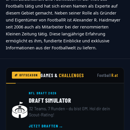
Footballs tätig und hat sich einen Namen als Experte auf
diesem Gebiet gemacht. Neben seiner Rolle als Gründer
und Eigentümer von FootballR ist Alexander R. Haidmayer
seit 2006 auch als Mitarbeiter bei der renommierten
Kleinen Zeitung tätig. Diese langjährige Erfahrung
ermöglicht es ihm, fundierte Einblicke und exklusive
Informationen aus der Footballwelt zu liefern.
GAMES &
CHALLENGES
Football
R.at
🏈 OFFSEASON
NFL DRAFT 2026
DRAFT SIMULATOR
🏟️
32 Teams, 7 Runden – du bist GM. Hol dir dein
Scout-Rating!
→
JETZT DRAFTEN