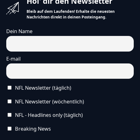
Hol' dir den Newsletter
Wir freuen uns über
dein Feedback
.
Bleib auf dem Laufenden! Erhalte die neuesten
Nachrichten direkt in deinen Posteingang.
Dein Name
E-mail
NFL Newsletter (täglich)
NFL Newsletter (wöchentlich)
NFL - Headlines only (täglich)
Breaking News