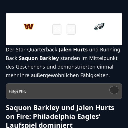
26.01.2025
21:00
NFL 2024-2025
/
Postseason
23
55
Commanders
Eagles
Final
Der Star-Quarterback
Jalen Hurts
und Running
Back
Saquon Barkley
standen im Mittelpunkt
des Geschehens und demonstrierten einmal
mehr ihre außergewöhnlichen Fähigkeiten.
Folge
NFL
Saquon Barkley und Jalen Hurts
on Fire: Philadelphia Eagles‘
Laufspiel dominiert