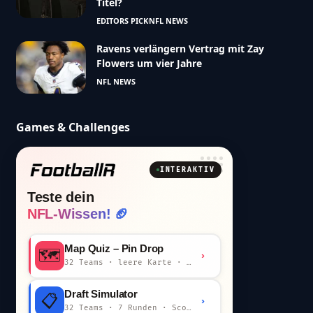
Titel?
EDITORS PICK
NFL NEWS
Ravens verlängern Vertrag mit Zay
Flowers um vier Jahre
NFL NEWS
Games & Challenges
INTERAKTIV
Teste dein
NFL-Wissen! 🏈
Map Quiz – Pin Drop
🗺️
›
32 Teams · leere Karte · km-Wertung
Draft Simulator
📋
›
32 Teams · 7 Runden · Scout-Kommentar