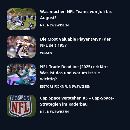
Was machen NFL-Teams von Juli bis
August?
NFL NEWS
WISSEN
Die Most Valuable Player (MVP) der
NFL seit 1957
WISSEN
NFL Trade Deadline (2025) erklärt:
Was ist das und warum ist sie
wichtig?
EDITORS PICK
NFL NEWS
WISSEN
Cap Space verstehen #5 – Cap-Space-
Strategien im Kaderbau
NFL NEWS
WISSEN