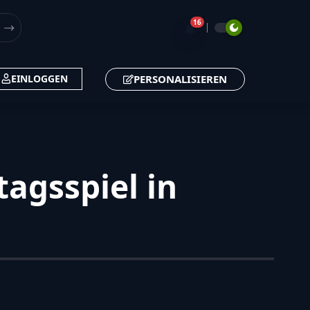
16
🔔
PERSONALISIEREN
EINLOGGEN
agsspiel in