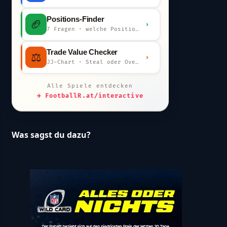
Positions-Finder
🏈
›
7 Fragen · welche Position bist du?
Trade Value Checker
⚖️
›
JJ-Chart · Steal oder Overpay?
Alle Spiele entdecken
→ FootballR.at/interactive
Was sagst du dazu?