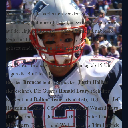
Hier seht ihr alle Verletzten vor den Sonntagsspielen am
12. Spieltag auf einen Blick. Langzeitverletzte Spieler
auf der ‚
Injured Reserve
‚- oder ‚Physical Unable To
Perform‘-Liste, die nicht im Injury Report der Teams
gelistet sind, werden nicht aufgeführt.
Die
Denver Broncos
spielen am
Sonntag
ab 19 Uhr
gegen die
Buffalo Bills
.
Broncos
Justin Hollins
Bei den
fehlt Linebacker
Ronald Leary
(Kniesehne). Die Guards
(Schulter,
Dalton Risner
Jeff
Nacken) und
(Knöchel), Tight End
Heuerman
Ja’Wuan James
(Knie), Offensive Tackle
Joe Jones
Connor
(Knie), Linebacker
(Fuß), Center
McGovern
Tim Patrick
(Rücken) und Wide Receiver