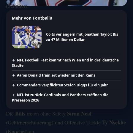
(Schulter).
Mehr von FootballR
Colts verlängern mit Jonathan Taylor: Bis
zu 47 Millionen Dollar
NFL Football Fest kommt nach Wien und in drei deutsche
Städte
Aaron Donald trainiert wieder mit den Rams
Commanders verpflichten Stefon Diggs für ein Jahr
NFL ist zurück: Cardinals und Panthers eröffnen die
Preseason 2026
Bills
Siran Neal
Die
treten ohne
Safety
Ty Nsekhe
(Gehirnerschütterung) und Offensive Tackle
(Knöchel) an.