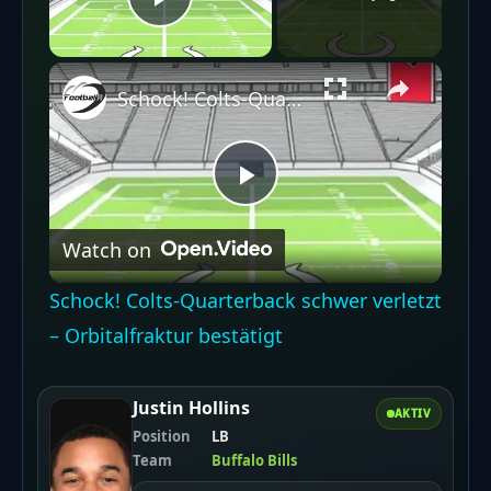
Play Video
Schock! Colts-Quarterback schwer verletzt – Orbitalfraktur bestätigt
Play
Watch on
Video
Schock! Colts-Quarterback schwer verletzt
– Orbitalfraktur bestätigt
Justin Hollins
AKTIV
Position
LB
Team
Buffalo Bills