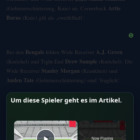
Artie
(Gehirnerschütterung, Knie) an. Cornerback
Burns
(Knie) gilt als ‚zweifelhaft‘.
Bengals
A.J. Green
Bei den
fehlen Wide Receiver
Drew Sample
(Knöchel) und Tight End
(Knöchel). Die
Stanley Morgan
Wide Receiver
(Krankheit) und
Auden Tate
(Gehirnerschütterung) sind ’fraglich‘.
Um diese Spieler geht es im Artikel.
×
Now Playing