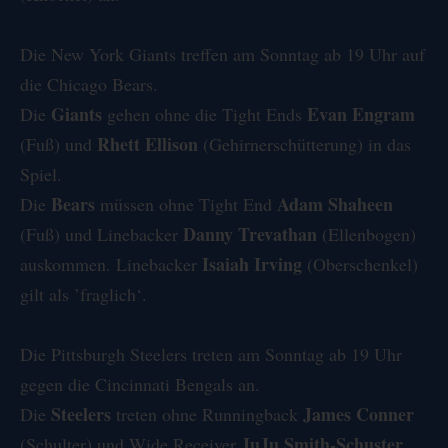
Die
New York Giants
treffen am
Sonntag
ab 19 Uhr auf
die
Chicago Bears
.
Giants
Evan Engram
Die
gehen ohne
die Tight Ends
Rhett Ellison
(Fuß) und
(Gehirnerschütterung) in das
Spiel.
Bears
Adam Shaheen
Die
müssen ohne
Tight End
Danny Trevathan
(Fuß) und Linebacker
(Ellenbogen)
Isaiah Irving
auskommen.
Linebacker
(Oberschenkel)
gilt als ’fraglich‘.
Die
Pittsburgh Steelers
treten am
Sonntag
ab 19 Uhr
gegen die
Cincinnati Bengals
an.
Steelers
James Conner
Die
treten ohne Runningback
JuJu Smith-Schuster
(Schulter) und Wide Receiver