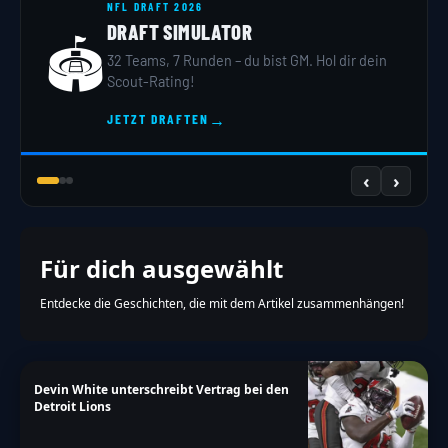
NFL DRAFT 2026
DRAFT SIMULATOR
🏟️
32 Teams, 7 Runden – du bist GM. Hol dir dein
Scout-Rating!
→
JETZT DRAFTEN
‹
›
Für dich ausgewählt
Entdecke die Geschichten, die mit dem Artikel zusammenhängen!
Devin White unterschreibt Vertrag bei den
Detroit Lions