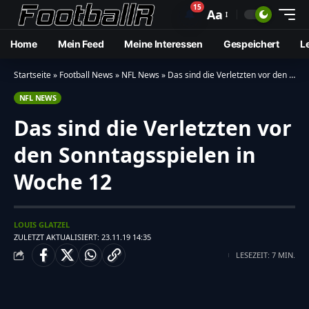
15
🔔
Aa
Home
Mein Feed
Meine Interessen
Gespeichert
L
Startseite
»
Football News
»
NFL News
»
Das sind die Verletzten vor den Sonntagsspielen in Woche 12
NFL NEWS
Das sind die Verletzten vor
den Sonntagsspielen in
Woche 12
LOUIS GLATZEL
ZULETZT AKTUALISIERT: 23.11.19 14:35
LESEZEIT: 7 MIN.