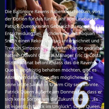
Die Baltimore Ravens haben beschlossen, von
der Option für das fünfte Jahr von Linebacker
Patrick Queen keinen Gebrauch zu machen. Die
Entscheidung fiel, nachdem sie
mit Roquan
Smith einen Rekordvertrag unterzeichnet
und
Trenton Simpson in der dritten Runde gedraftet
hatten. Obwohl General Manager Eric DeCosta
letzten Monat betonte, dass das die Ravens
Queen langfristig behalten möchten, gibt es
Anzeichen dafür, dass dies möglicherweise
seine letzte Saison in Charm City sein könnte.
Patrick Queen äußerte am Donnerstag, dass er
sich keine Sorgen um die Zukunft mache. „Es
ist eigentlich Glück im Unglück“, sagte Queen.