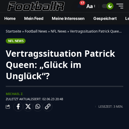
17
🔔
Aa
Home
Mein Feed
Meine Interessen
Gespeichert
L
Startseite
»
Football News
»
NFL News
»
Vertragssituation Patrick Queen: “Glück im Unglück”?
NFL NEWS
Vertragssituation Patrick
Queen: „Glück im
Unglück“?
MICHAEL Z.
ZULETZT AKTUALISIERT: 02.06.23 20:48
LESEZEIT: 3 MIN.