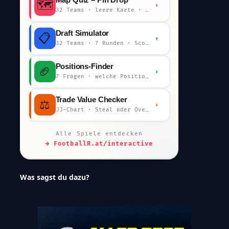
🗺️
›
32 Teams · leere Karte · km-Wertung
Draft Simulator
📋
›
32 Teams · 7 Runden · Scout-Kommentar
Positions-Finder
🏈
›
7 Fragen · welche Position bist du?
Trade Value Checker
⚖️
›
JJ-Chart · Steal oder Overpay?
Alle Spiele entdecken
→ FootballR.at/interactive
Was sagst du dazu?