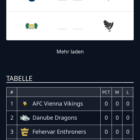
Vikings
Giants
09.05.2026
18:00
AFL – 2026
/
Regular Season
Ducks
Raiders
Mehr laden
TABELLE
#
PCT
W
L
T
1
0
0
0
0
AFC Vienna Vikings
2
0
0
0
0
Danube Dragons
3
0
0
0
0
Fehervar Enthroners