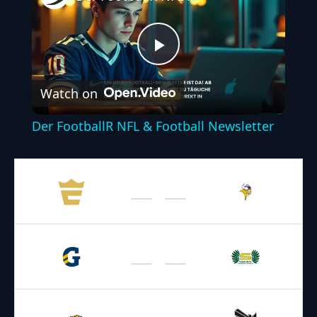
Play
Watch on
Video
Der FootballR NFL & Football Newsletter
18.04.2026
17:00
AFL – 2026
/
Regular Season
Vikings
Enthroners
19.04.2026
17:00
AFL – 2026
/
Regular Season
Ducks
Giants
19.04.2026
18:00
AFL – 2026
/
Regular Season