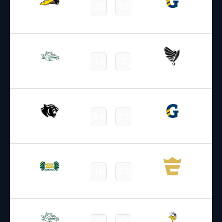
20
18
Vienna Knights
Giants
Final
11.04.2026
16:00
AFL – 2026
/
Regular Season
/
Week2
14
7
Dragons
Raiders
Final
29.03.2026
17:00
AFL – 2026
/
Regular Season
/
Week1
24
21
Black Panthers
Giants
Final
28.03.2026
16:00
AFL – 2026
/
Regular Season
/
Week1
16
13
Ducks
Enthroners
Final
28.03.2026
15:00
AFL – 2026
/
Regular Season
/
Week1