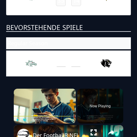
35
14
Vikings
Dragons
Final
BEVORSTEHENDE SPIELE
Regular Season
18.04.2026
16:00
AFL – 2026
/
Regular Season
Dragons
Black Panthers
×
Now Playing
Play
Unmute
Fullscreen
Der FootballR NFL & Football Newsletter