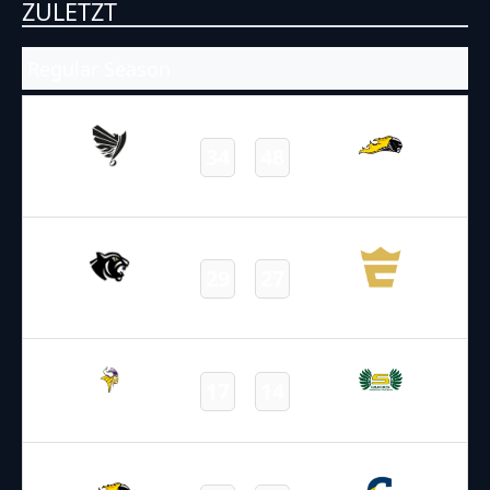
ZULETZT
Regular Season
02.05.2026
20:00
AFL – 2026
/
Regular Season
/
Week1
34
48
Vienna Knights
Raiders
Final
12.04.2026
17:00
AFL – 2026
/
Regular Season
/
Week2
29
27
Black Panthers
Enthroners
Final
11.04.2026
19:00
AFL – 2026
/
Regular Season
/
Week2
17
14
Ducks
Vikings
Final
11.04.2026
18:00
AFL – 2026
/
Regular Season
/
Week2