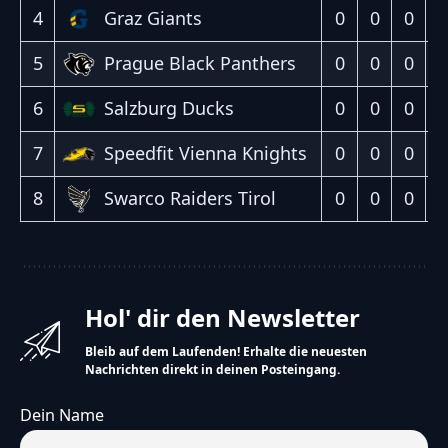
4
0
0
0
0
Graz Giants
5
0
0
0
0
Prague Black Panthers
6
0
0
0
0
Salzburg Ducks
7
0
0
0
0
Speedfit Vienna Knights
8
0
0
0
0
Swarco Raiders Tirol
Hol' dir den Newsletter
Bleib auf dem Laufenden! Erhalte die neuesten
Nachrichten direkt in deinen Posteingang.
Dein Name