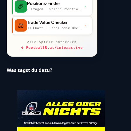
Positions-Finder
🏈
›
7 Fragen · welche Position bist du?
Trade Value Checker
⚖️
›
JJ-Chart · Steal oder Overpay?
Alle Spiele entdecken
→ FootballR.at/interactive
Was sagst du dazu?