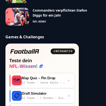
Commanders verpflichten Stefon
Diggs für ein Jahr
NFL NEWS
Games & Challenges
INTERAKTIV
Teste dein
NFL-Wissen! 🏈
Map Quiz – Pin Drop
🗺️
›
32 Teams · leere Karte · km-Wertung
Draft Simulator
📋
›
32 Teams · 7 Runden · Scout-Kommentar