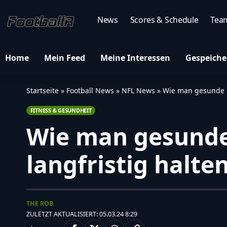
News
Scores & Schedule
Tea
Home
Mein Feed
Meine Interessen
Gespeiche
Startseite
»
Football News
»
NFL News
»
Wie man gesunde E
FITNESS & GESUNDHEIT
Wie man gesunde
langfristig halte
THE ROB
ZULETZT AKTUALISIERT: 05.03.24 8:29