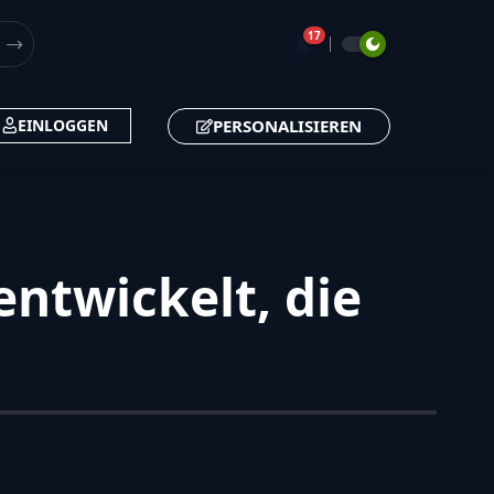
17
🔔
PERSONALISIEREN
EINLOGGEN
ntwickelt, die