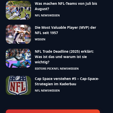
Was machen NFL-Teams von Juli bis
August?
NFL NEWS
WISSEN
Die Most Valuable Player (MVP) der
NFL seit 1957
WISSEN
NFL Trade Deadline (2025) erklärt:
Was ist das und warum ist sie
wichtig?
EDITORS PICK
NFL NEWS
WISSEN
Cap Space verstehen #5 – Cap-Space-
Strategien im Kaderbau
NFL NEWS
WISSEN