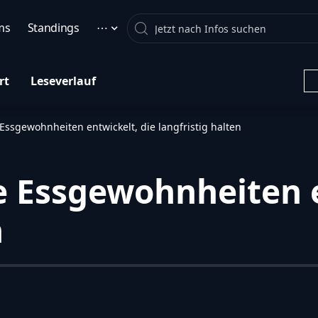
Search
ms
Standings
⋯
rt
Leseverlauf
ssgewohnheiten entwickelt, die langfristig halten
 Essgewohnheiten e
n