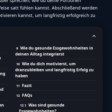
ber sprechen, wie du deine Portionen
Weise satt fühlen kannst. Abschließend werden
ivieren kannst, um langfristig erfolgreich zu
Wie du gesunde Essgewohnheiten in
deinen Alltag integrierst
n
Wie du dich motivierst, um
dranzubleiben und langfristig Erfolg zu
ung
haben
Fazit
nd
FAQs
en
Was sind gesunde
Essgewohnheiten?