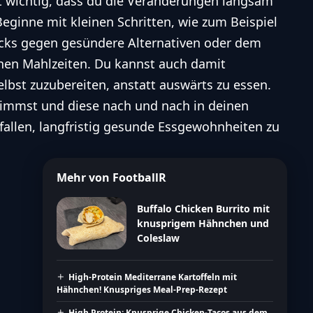
t wichtig, dass du die Veränderungen langsam
 Beginne mit kleinen Schritten, wie zum Beispiel
ks gegen gesündere Alternativen oder dem
en Mahlzeiten. Du kannst auch damit
lbst zuzubereiten, anstatt auswärts zu essen.
immst und diese nach und nach in deinen
er fallen, langfristig gesunde Essgewohnheiten zu
Mehr von FootballR
Buffalo Chicken Burrito mit
knusprigem Hähnchen und
Coleslaw
High-Protein Mediterrane Kartoffeln mit
Hähnchen! Knuspriges Meal-Prep-Rezept
High Protein: Knusprige Chicken-Tacos aus dem