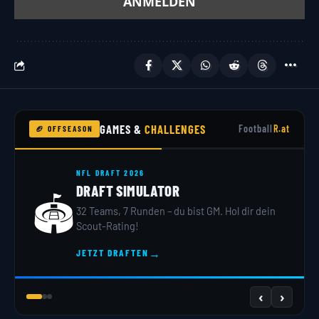
GAMES &
CHALLENGES
Football
R.at
🏈 OFFSEASON
NFL DRAFT 2026
DRAFT SIMULATOR
🏟️
32 Teams, 7 Runden – du bist GM. Hol dir dein
Scout-Rating!
→
JETZT DRAFTEN
‹
›