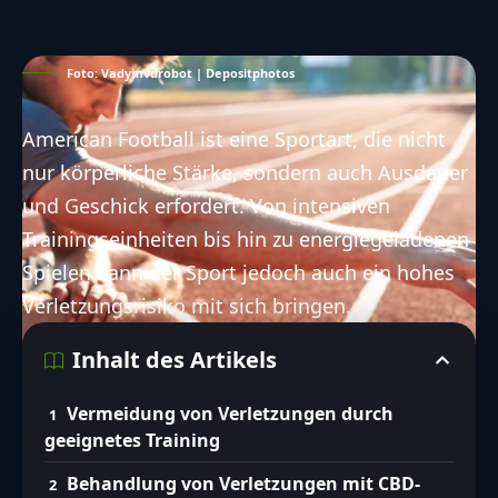
Foto: Vadymvdrobot | Depositphotos
American Football ist eine Sportart, die nicht
nur körperliche Stärke, sondern auch Ausdauer
und Geschick erfordert. Von intensiven
Trainingseinheiten bis hin zu energiegeladenen
Spielen kann der Sport jedoch auch ein hohes
Verletzungsrisiko mit sich bringen.
Inhalt des Artikels
Vermeidung von Verletzungen durch
geeignetes Training
Behandlung von Verletzungen mit CBD-