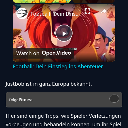
Play
Unmute
Fullscreen
Football: Dein Einstieg ins Abenteuer
P
Watch on
l
Football: Dein Einstieg ins Abenteuer
a
Justbob ist in ganz Europa bekannt
.
y
Folge
Fitness
V
Hier sind einige Tipps, wie Spieler Verletzungen
vorbeugen und behandeln können, um ihr Spiel
i