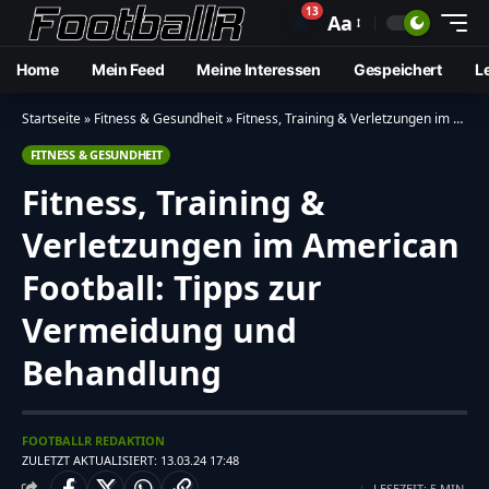
13
🔔
Aa
Home
Mein Feed
Meine Interessen
Gespeichert
L
Startseite
»
Fitness & Gesundheit
»
Fitness, Training & Verletzungen im American Football: Tipps zur Vermeidung und Behandlung
FITNESS & GESUNDHEIT
Fitness, Training &
Verletzungen im American
Football: Tipps zur
Vermeidung und
Behandlung
FOOTBALLR REDAKTION
ZULETZT AKTUALISIERT: 13.03.24 17:48
LESEZEIT: 5 MIN.