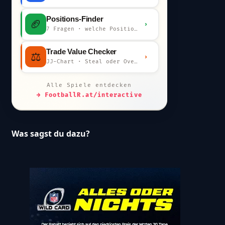
Positions-Finder
🏈
›
7 Fragen · welche Position bist du?
Trade Value Checker
⚖️
›
JJ-Chart · Steal oder Overpay?
Alle Spiele entdecken
→ FootballR.at/interactive
Was sagst du dazu?