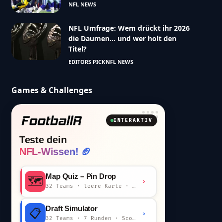
NFL NEWS
NFL Umfrage: Wem drückt ihr 2026
die Daumen… und wer holt den
Titel?
EDITORS PICK
NFL NEWS
Games & Challenges
INTERAKTIV
Teste dein
NFL-Wissen! 🏈
Map Quiz – Pin Drop
🗺️
›
32 Teams · leere Karte · km-Wertung
Draft Simulator
📋
›
32 Teams · 7 Runden · Scout-Kommentar