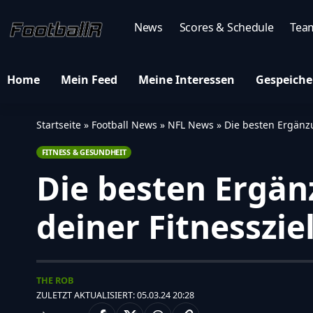
News
Scores & Schedule
Tea
Home
Mein Feed
Meine Interessen
Gespeiche
Startseite
»
Football News
»
NFL News
»
Die besten Ergänzu
FITNESS & GESUNDHEIT
Die besten Ergän
deiner Fitnesszie
THE ROB
ZULETZT AKTUALISIERT: 05.03.24 20:28