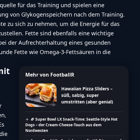
uelle für das Training und spielen eine
llung von Glykogenspeichern nach dem Training.
te zu sich zu nehmen, um die Energie für das
ustellen. Fette sind ebenfalls eine wichtige
 bei der Aufrechterhaltung eines gesunden
sunde Fette wie Omega-3-Fettsäuren in die
mit
Mehr von FootballR
Hawaiian Pizza Sliders –
süß, salzig, super
umstritten (aber genial)
r
en,
🏈 Super Bowl LX Snack-Time: Seattle-Style Hot
Es
Dogs – der Cream-Cheese-Touch aus dem
Nordwesten
die