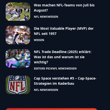
Was machen NFL-Teams von Juli bis
August?
NFL NEWS
WISSEN
Die Most Valuable Player (MVP) der
NFL seit 1957
WISSEN
NFL Trade Deadline (2025) erklärt:
Was ist das und warum ist sie
wichtig?
EDITORS PICK
NFL NEWS
WISSEN
Cap Space verstehen #5 – Cap-Space-
Strategien im Kaderbau
NFL NEWS
WISSEN