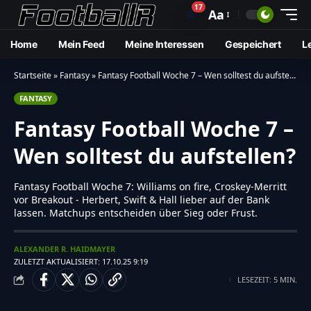
17
🔔
Aa
Home
Mein Feed
Meine Interessen
Gespeichert
L
Startseite
»
Fantasy
»
Fantasy Football Woche 7 – Wen solltest du aufstellen?
FANTASY
Fantasy Football Woche 7 –
Wen solltest du aufstellen?
Fantasy Football Woche 7: Williams on fire, Croskey-Merritt
vor Breakout - Herbert, Swift & Hall lieber auf der Bank
lassen. Matchups entscheiden über Sieg oder Frust.
ALEXANDER R. HAIDMAYER
ZULETZT AKTUALISIERT: 17.10.25 9:19
LESEZEIT: 5 MIN.