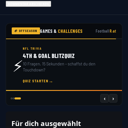
GAMES &
CHALLENGES
Football
R.at
🏈 OFFSEASON
NFL DRAFT 2026
DRAFT SIMULATOR
🏟️
32 Teams, 7 Runden – du bist GM. Hol dir dein
Scout-Rating!
→
JETZT DRAFTEN
‹
›
Für dich ausgewählt