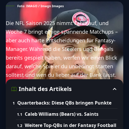
Foto: IMAGO / Imagn Images
Die NFL Saison 2025 nimmt Fahrt auf, und
Woche 7 bringt einige spannende Matchups –
aber auch harte Entscheidungen für Fantasy-
Manager. Während die Steelers und Bengals
bereits gespielt haben, werfen wir einen Blick
darauf, welche Spieler du unbedingt starten
solltest und wen du lieber auf der Bank lässt.
Inhalt des Artikels
Quarterbacks: Diese QBs bringen Punkte
Caleb Williams (Bears) vs. Saints
Weitere Top-QBs in der Fantasy Football