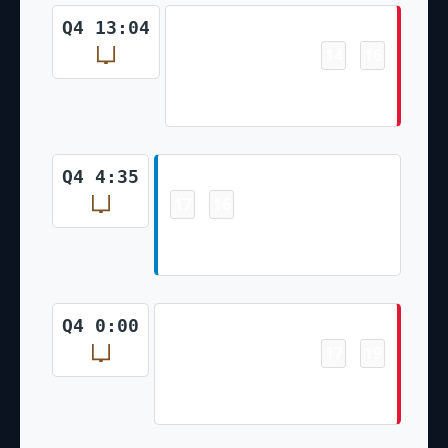
Field Goal
Q4 13:04
14
16
-
Matthew Wright 50 Yd Field
Goal
Field Goal
Q4 4:35
17
16
-
Cameron Dicker 37 Yd Field
Goal
Field Goal
Q4 0:00
17
19
-
Matthew Wright 31 Yd Field
Goal