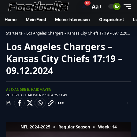
18
🔔
Aa
Home
Mein Feed
Meine Interessen
Gespeichert
L
Startseite
»
Los Angeles Chargers – Kansas City Chiefs 17:19 – 09.12.2024
Los Angeles Chargers –
Kansas City Chiefs 17:19 –
09.12.2024
ALEXANDER R. HAIDMAYER
ZULETZT AKTUALISIERT: 18.04.25 11:49
NFL 2024-2025
>
Regular Season
>
Week: 14