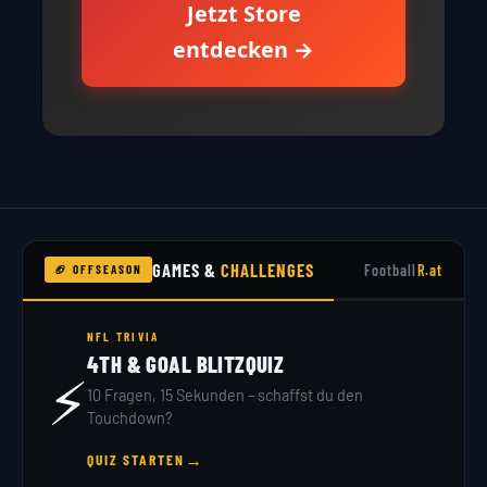
Jetzt Store
entdecken →
GAMES &
CHALLENGES
Football
R.at
🏈 OFFSEASON
NFL TRIVIA
4TH & GOAL BLITZQUIZ
⚡
10 Fragen, 15 Sekunden – schaffst du den
Touchdown?
→
QUIZ STARTEN