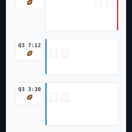
0
13
-
DeAndre Hopkins 9 Yd pass
from Patrick Mahomes
(Matthew Wright Kick)
Touchdown
Q3 7:12
7
13
-
Gus Edwards 3 Yd Rush
(Cameron Dicker Kick)
Touchdown
Q3 3:30
14
13
-
Quentin Johnston 4 Yd pass
from Justin Herbert (Cameron
Dicker Kick)