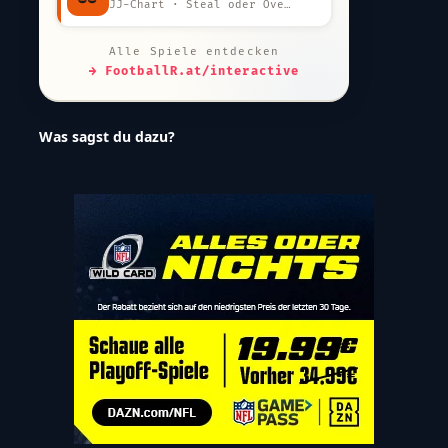
JJ-Chart · Steal oder Overpay?
Alle Spiele entdecken
→ FootballR.at/interactive
Was sagst du dazu?