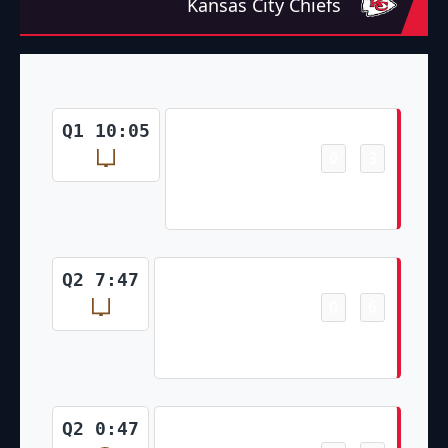
Kansas City Chiefs
Field Goal
Q1 10:05
0
3
-
Matthew Wright 47 Yd Field
Goal
Field Goal
Q2 7:47
0
6
-
Matthew Wright 33 Yd Field
Goal
Touchdown
Q2 0:47