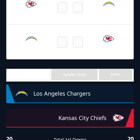
34
28
Chiefs
Chargers
Final
26.09.2021
19:00
NFL 2021-2022
/
Regular Season
/
Week3
30
24
Chargers
Chiefs
Final
Team Stats
Spieler Stats
Mehr
Los Angeles Chargers
Kansas City Chiefs
20
20
Total 1st Downs