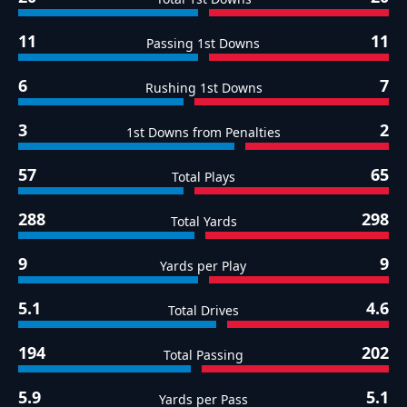
11
11
Passing 1st Downs
6
7
Rushing 1st Downs
3
2
1st Downs from Penalties
57
65
Total Plays
288
298
Total Yards
9
9
Yards per Play
5.1
4.6
Total Drives
194
202
Total Passing
5.9
5.1
Yards per Pass